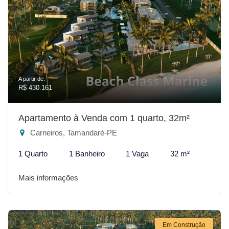
A partir de:
R$ 430.161
Apartamento à Venda com 1 quarto, 32m²
Carneiros, Tamandaré-PE
1 Quarto
1 Banheiro
1 Vaga
32 m²
Mais informações
Em Construção