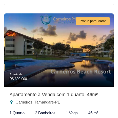
Pronto para Morar
A partir de:
R$ 690.000
Apartamento à Venda com 1 quarto, 46m²
Carneiros, Tamandaré-PE
1 Quarto
2 Banheiros
1 Vaga
46 m²