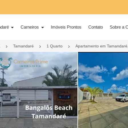
ndaré
Carneiros
Imóveis Prontos
Contato
Sobre a C
E
Tamandaré
1 Quarto
Apartamento em Tamandaré,