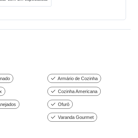
onado
Armário de Cozinha
x
Cozinha Americana
nejados
Ofurô
Varanda Gourmet