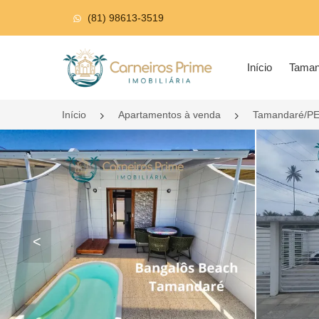
(81) 98613-3519
Página inicial
Início
Tama
Início
Apartamentos à venda
Tamandaré/P
<