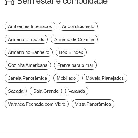
Bem estar e comodidade
Ambientes Integrados
Ar condicionado
Armário Embutido
Armário de Cozinha
Armário no Banheiro
Box Blindex
Cozinha Americana
Frente para o mar
Janela Panorâmica
Mobiliado
Móveis Planejados
Sacada
Sala Grande
Varanda
Varanda Fechada com Vidro
Vista Panorâmica