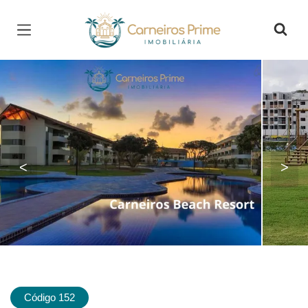
Página inicial
<
>
Código 152