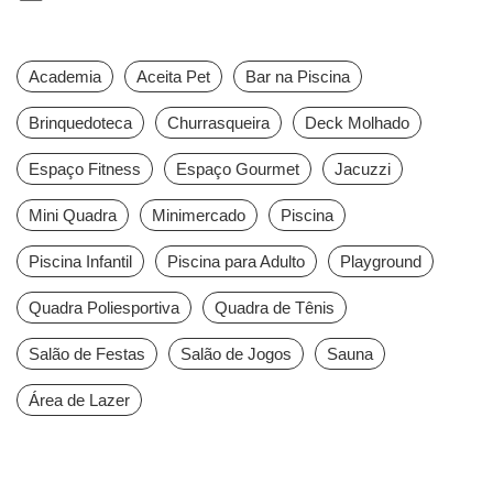
Academia
Aceita Pet
Bar na Piscina
Brinquedoteca
Churrasqueira
Deck Molhado
Espaço Fitness
Espaço Gourmet
Jacuzzi
Mini Quadra
Minimercado
Piscina
Piscina Infantil
Piscina para Adulto
Playground
Quadra Poliesportiva
Quadra de Tênis
Salão de Festas
Salão de Jogos
Sauna
Área de Lazer