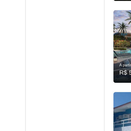
A parti
R$ 