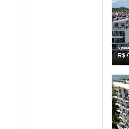
A parti
R$ 
A parti