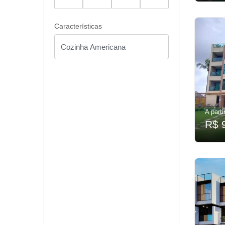
Características
A parti
R$ 