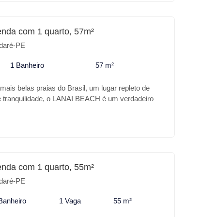
E HOTEL.
enda com 1 quarto, 57m²
daré-PE
1 Banheiro
57 m²
ais belas praias do Brasil, um lugar repleto de
 e tranquilidade, o LANAI BEACH é um verdadeiro
se paraíso, a sua casa de praia com todo conforto
e localização em frente as piscinas naturais, 400m
o e 500m do Parque Aquático Acquaventure e um
ra alguns diferencias do LANAI BEACH * Piscina
Hidromassagem * Academia * Espaço Gourmet *
top Para o seu lazer ou para investimento o LANAII
enda com 1 quarto, 55m²
gar.
daré-PE
Banheiro
1 Vaga
55 m²