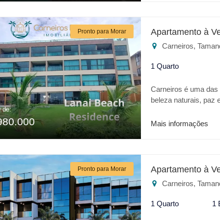
COM CONFORTO D
Apartamento à V
Pronto para Morar
Carneiros, Taman
1 Quarto
Carneiros é uma das m
beleza naturais, paz
r de:
Oásis no coração des
980.000
de um hotel, excelent
Mais informações
da vila Padre Arlind
lindo Rooftop. Confi
adulto e infantil * 
Brinquedoteca * Roof
Apartamento à V
Pronto para Morar
BEACH é o melhor lu
Carneiros, Taman
1 Quarto
1 