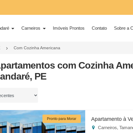
ndaré
Carneiros
Imóveis Prontos
Contato
Sobre a C
E
Com Cozinha Americana
Apartamentos com Cozinha Ame
andaré, PE
or
Apartamento à V
Pronto para Morar
Carneiros, Taman