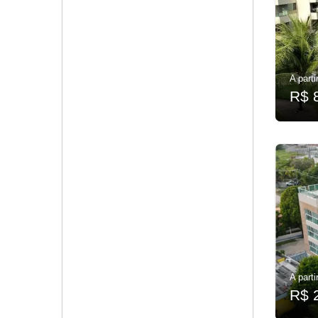
A parti
R$ 
A parti
R$ 