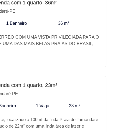
enda com 1 quarto, 36m²
u para investimento o CARNEIROS RESIDENCE
daré-PE
ugar.
1 Banheiro
36 m²
RREO COM UMA VISTA PRIVILEGIADA PARA O
 UMA DAS MAIS BELAS PRAIAS DO BRASIL,
O DE BELEZAS NATURAIS, PAZ E
O NOMAR CARNEIROS É UM VERDADEIRO
 DESSE PARAÍSO. A SUA CASA DE PRAIA
FORTO DE UM HOTEL. EXCELENTE
0M DO PARQUE AQUATICO ACQUAVENTURE.
DIFERENCIAIS DO NOMAR CARNEIROS *
enda com 1 quarto, 23m²
NA ADULTO E INFATIL * BEACH TENNIS * PET
ndaré-PE
UNGE * PISCINA KIDS * LOUNGE * SELF
LUB * BAR APOIO PISCINA * BRINQUEDOTECA
Banheiro
1 Vaga
23 m²
 DE CONVIVÊNCIA * ESTACIONAMENTO
VIDADE É TER OS MELHORES DIFERENCIAIS
e, localizado a 100mt da linda Praia de Tamandaré
EM CARNEIROS. MELHOR CUSTO BENEFÍCIO
dio de 22m² com uma linda área de lazer e
AMENTOS COM 1, COM LAZER CASA DE PRAIA