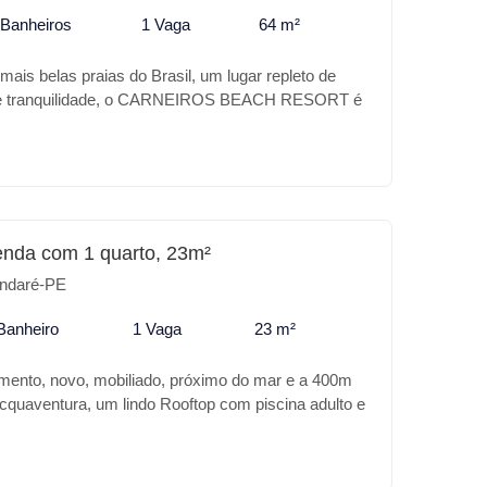
 Banheiros
1 Vaga
64 m²
ais belas praias do Brasil, um lugar repleto de
z e tranquilidade, o CARNEIROS BEACH RESORT é
no coração desse paraíso, a sua casa de praia com
otel, excelente localização a beira mar e próximo do
enture. Confira alguns diferencias do
ORT: * Piscina adulto e infantil * Academia *
quedoteca * Bar com apoio na piscina e praia *
und * Quadra poliesportiva * Quadra de tênis *
enda com 1 quarto, 23m²
u lazer ou para investimento o CARNEIROS BEACH
ndaré-PE
ugar.
Banheiro
1 Vaga
23 m²
mento, novo, mobiliado, próximo do mar e a 400m
cquaventura, um lindo Rooftop com piscina adulto e
met, lounge e churrasqueira.