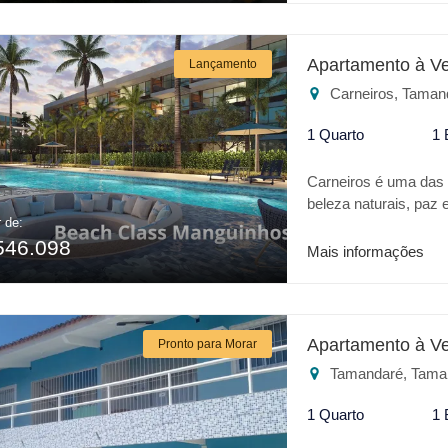
Apartamento à V
Lançamento
Carneiros, Taman
1 Quarto
1 
Carneiros é uma das m
beleza naturais, p
r de:
um verdadeiro Oásis 
546.098
todo conforto de um h
Mais informações
do Beijupirá e 400mt 
CLASS MANGUINHOS: *
Gazebo * Salão de jo
Brinquedoteca * Spa *
Apartamento à V
Pronto para Morar
Restaurante * Playgr
Tamandaré, Tama
investimento o BEA
1 Quarto
1 