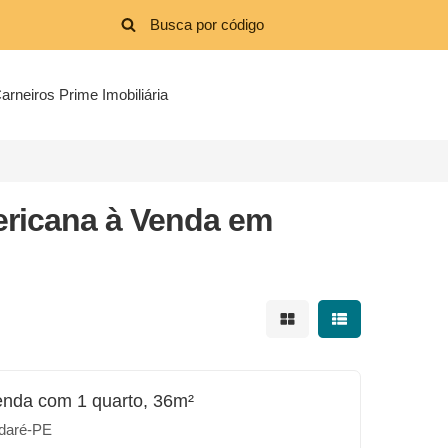
arneiros Prime Imobiliária
ricana à Venda em
Mostrar resultados em 
Mostrar resultad
enda com 1 quarto, 36m²
daré-PE