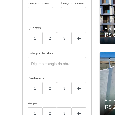
Preço mínimo
Preço máximo
Quartos
A parti
R$ 
1
2
3
4+
Estágio da obra
Banheiros
1
2
3
4+
A parti
Vagas
R$ 
1
2
3
4+