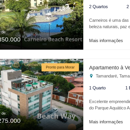
2 Quartos
2
Carneiros é uma das m
beleza naturais, pa
r de:
um verdadeiro Oásis 
850.000
todo conforto de um h
Mais informações
parque aquático Aquav
CARNEIROS BEACH RES
Salão de jogos * Brin
Restaurante * Playgro
Apartamento à V
Pronto para Morar
Heliponto Para o se
Tamandaré, Tama
RESORT é o melhor l
1 Quarto
1 
Excelente empreendi
do Parque Aquático A
r de:
infantil, espaço gour
275.000
Mais informações