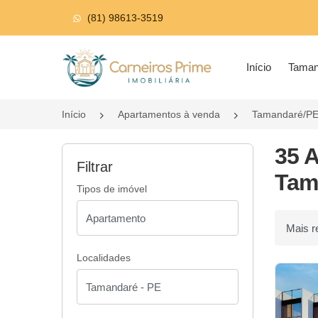
(81) 98613-3519
Página inicial
Início
Tama
Início
Apartamentos à venda
Tamandaré/P
35 
Filtrar
Tam
Tipos de imóvel
Ordenar p
Localidades