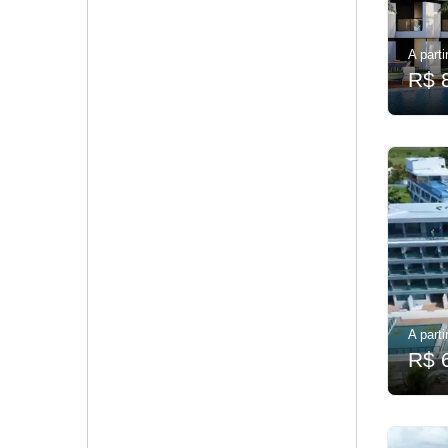
A parti
R$ 
A parti
R$ 