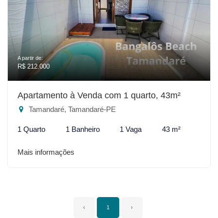
A partir de:
R$ 212.000
Apartamento à Venda com 1 quarto, 43m²
Tamandaré, Tamandaré-PE
1 Quarto
1 Banheiro
1 Vaga
43 m²
Mais informações
‹
1
›