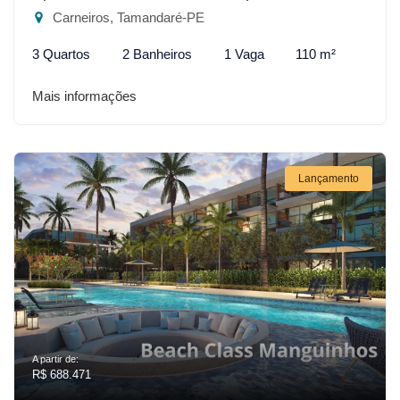
Carneiros, Tamandaré-PE
3 Quartos
2 Banheiros
1 Vaga
110 m²
Mais informações
Lançamento
A partir de:
R$ 688.471