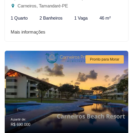
Carneiros, Tamandaré-PE
1 Quarto
2 Banheiros
1 Vaga
46 m²
Mais informações
Pronto para Morar
A partir de:
R$ 690.000