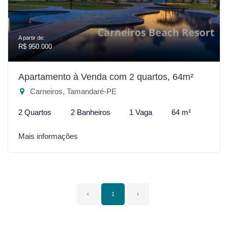
A partir de:
R$ 950.000
Apartamento à Venda com 2 quartos, 64m²
Carneiros, Tamandaré-PE
2 Quartos
2 Banheiros
1 Vaga
64 m²
Mais informações
‹
1
›