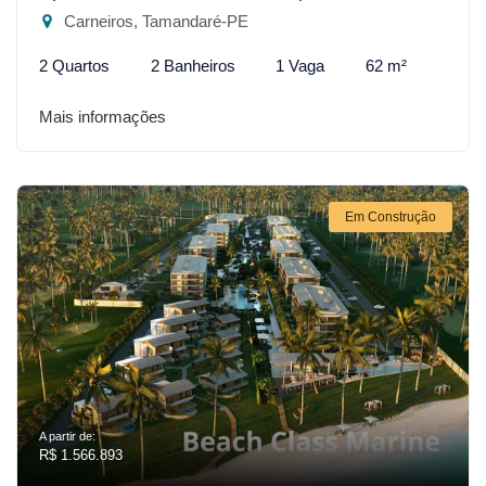
Carneiros, Tamandaré-PE
2 Quartos
2 Banheiros
1 Vaga
62 m²
Mais informações
Em Construção
A partir de:
R$ 1.566.893