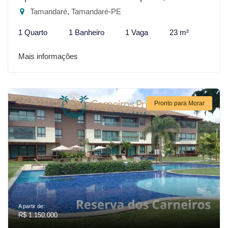
Tamandaré, Tamandaré-PE
1 Quarto
1 Banheiro
1 Vaga
23 m²
Mais informações
Pronto para Morar
A partir de:
R$ 1.150.000