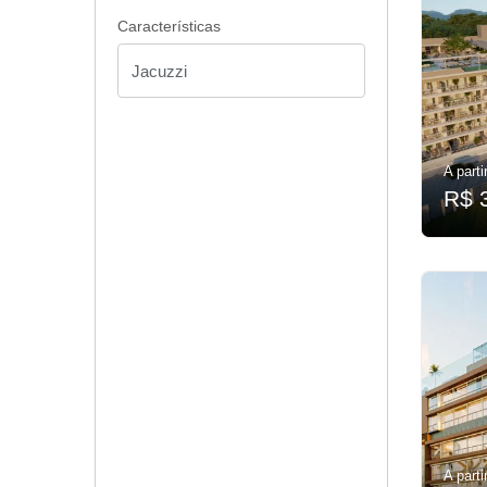
Características
A parti
R$ 
A parti