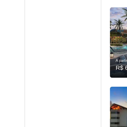
A parti
R$ 