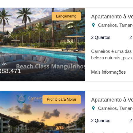
CLASS MANGUINHOS: *
Gazebo * Salão de jo
Brinquedoteca * Spa *
Apartamento à V
Lançamento
Restaurante * Playgr
Carneiros, Taman
investimento o BEA
2 Quartos
2
Carneiros é uma das m
beleza naturais, p
r de:
um verdadeiro Oásis 
688.471
todo conforto de um h
Mais informações
do Beijupirá e 400mt 
CLASS MANGUINHOS: *
Gazebo * Salão de jo
Brinquedoteca * Spa *
Apartamento à V
Pronto para Morar
Restaurante * Playgr
Carneiros, Taman
investimento o BEA
2 Quartos
2