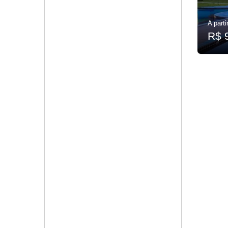
A parti
R$ 