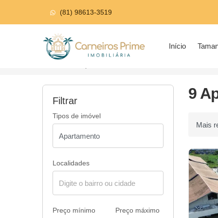
(81) 98613-3519
Página inicial
Início
Tama
Início
Apartamentos à venda
Com Jacuzzi
9 A
Filtrar
Tipos de imóvel
Ordenar p
Localidades
Preço mínimo
Preço máximo