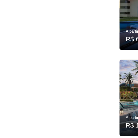
A parti
R$ 
A parti
R$ 