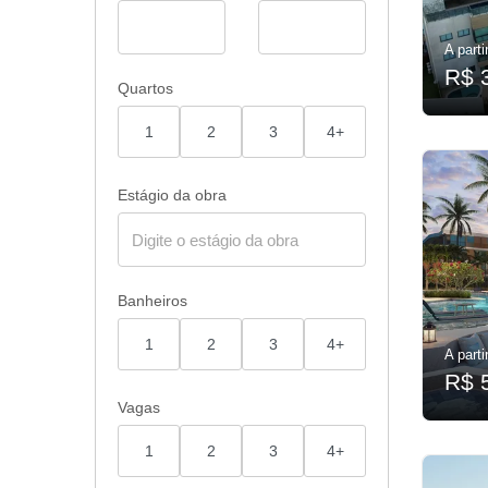
A parti
R$ 
Quartos
1
2
3
4+
Estágio da obra
Banheiros
1
2
3
4+
A parti
R$ 
Vagas
1
2
3
4+