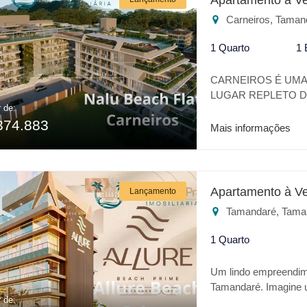
Apartamento à V
Restaurante * Playgr
Carneiros, Taman
investimento o BEA
1 Quarto
1 
CARNEIROS É UMA 
LUGAR REPLETO DE
r de:
TRANQUILIDADE. 
374.883
VERDADEIRO OÁSI
Mais informações
DE PRAIA COM O 
EXCELENTE LOCAL
AQUATICO ACQUAV
DO MAX CARNEIRO
Apartamento à V
Lançamento
PANORÂMICOS * H
Tamandaré, Tama
PANORÂMICO CO LA
PRAIANHA * SALÃO
1 Quarto
ESPAÇO GOUMERT 
ESTAÇÃO COMPAR
Um lindo empreendim
ELETRICO * LAVAN
Tamandaré. Imagine u
PRANCHÁRIO * RE
r de:
brancas e águas calm
ADMINISTRATIVA 