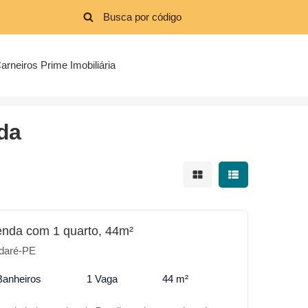
arneiros Prime Imobiliária
da
Mostrar resultados em 
Mostrar resultad
enda com 1 quarto, 44m²
daré-PE
Banheiros
1 Vaga
44 m²