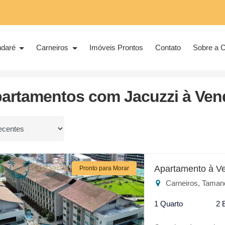
ndaré
Carneiros
Imóveis Prontos
Contato
Sobre a C
partamentos com Jacuzzi à Ven
or
Apartamento à V
Pronto para Morar
Carneiros, Taman
1 Quarto
2 