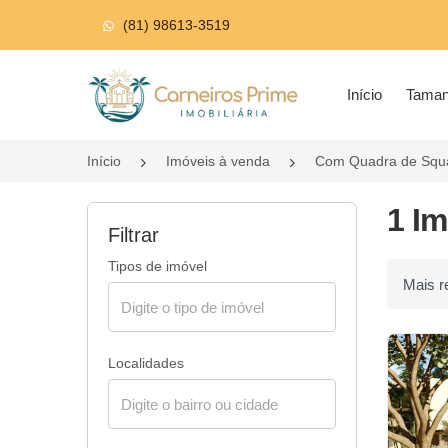
(81) 98613-3519
Página inicial
Início
Tama
Início
Imóveis à venda
Com Quadra de Squ
1 I
Filtrar
Tipos de imóvel
Ordenar p
Localidades