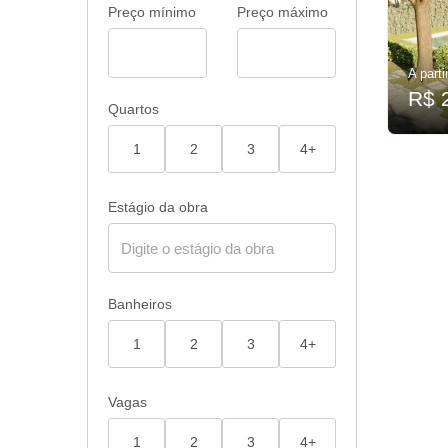
Preço mínimo
Preço máximo
A parti
R$ 
Quartos
1
2
3
4+
Estágio da obra
Banheiros
1
2
3
4+
Vagas
1
2
3
4+