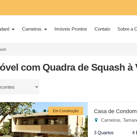
ndaré
Carneiros
Imóveis Prontos
Contato
Sobre a C
ash
móvel com Quadra de Squash à
or
Casa de Condomí
Em Construção
Carneiros, Taman
3 Quartos
4 