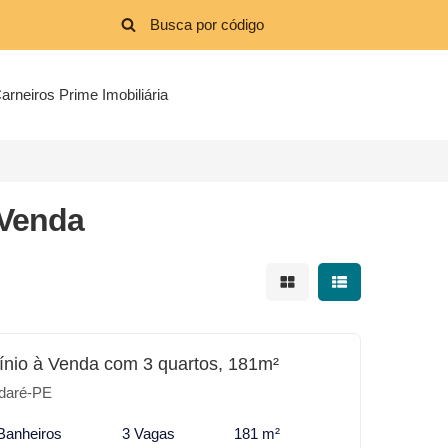
arneiros Prime Imobiliária
 Venda
Mostrar resultados em 
Mostrar resultad
nio à Venda com 3 quartos, 181m²
daré-PE
Banheiros
3 Vagas
181 m²