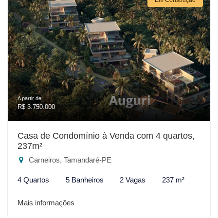
A partir de:
R$ 3.750.000
Casa de Condomínio à Venda com 4 quartos,
237m²
Carneiros, Tamandaré-PE
4 Quartos
5 Banheiros
2 Vagas
237 m²
Mais informações