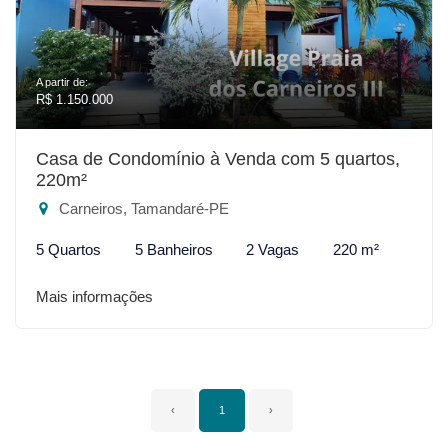
A partir de:
R$ 1.150.000
Casa de Condomínio à Venda com 5 quartos,
220m²
Carneiros, Tamandaré-PE
5 Quartos
5 Banheiros
2 Vagas
220 m²
Mais informações
‹
1
›