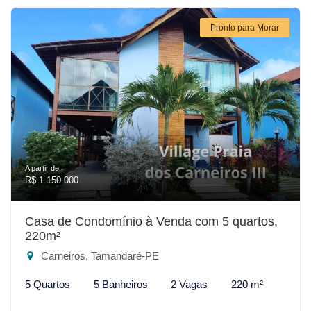
Pronto para Morar
A partir de:
R$ 1.150.000
Casa de Condomínio à Venda com 5 quartos,
220m²
Carneiros, Tamandaré-PE
5 Quartos
5 Banheiros
2 Vagas
220 m²