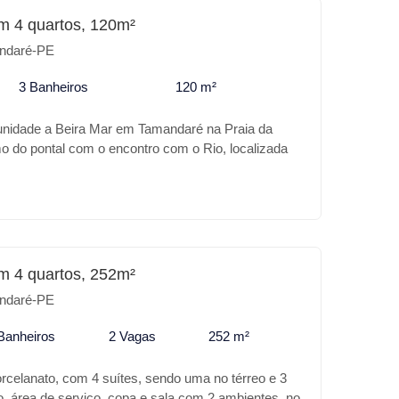
m 4 quartos, 120m²
ndaré-PE
3 Banheiros
120 m²
unidade a Beira Mar em Tamandaré na Praia da
o do pontal com o encontro com o Rio, localizada
 mar com uma paisagem deslumbrante, a casa conta
 duas suítes, piscina, uma bela varanda e um lindo
asa.
m 4 quartos, 252m²
ndaré-PE
Banheiros
2 Vagas
252 m²
orcelanato, com 4 suítes, sendo uma no térreo e 3
o, área de serviço, copa e sala com 2 ambientes, no