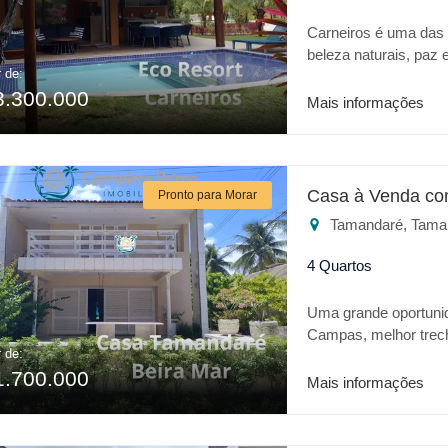
Carneiros é uma das m
beleza naturais, pa
r de:
verdadeiro Oásis no 
3.300.000
todo conforto de um h
Mais informações
Igrejinha dos Carneir
Confira alguns dif
adulto e infantil * P
de jogos * Espaço Go
Casa à Venda co
Pronto para Morar
* Quadra poliesporti
Tamandaré, Tama
Para o seu lazer o
o melhor lugar.
4 Quartos
Uma grande oportuni
Campas, melhor trec
r de:
de São Pedro. Casa c
1.700.000
cozinha, quarto e wc 
Mais informações