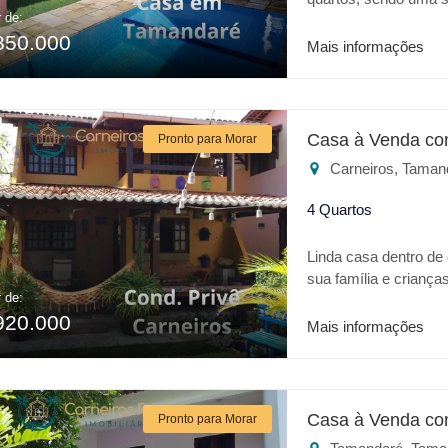
r de:
terraço e uma área g
850.000
na área externa e a 
Mais informações
e aceita financiament
Casa à Venda co
Pronto para Morar
Carneiros, Taman
4 Quartos
Linda casa dentro de
sua família e criança
r de:
Aquaventure. Casa c
920.000
gourmet, uma bela var
Mais informações
quintal.
Casa à Venda co
Pronto para Morar