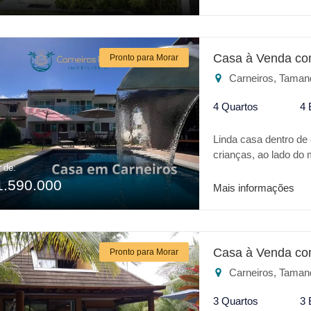
Casa à Venda co
Pronto para Morar
Carneiros, Taman
4 Quartos
4 
Linda casa dentro de
crianças, ao lado do
r de:
requinte em acabame
1.590.000
varanda , sala dois a
Mais informações
Casa à Venda co
Pronto para Morar
Carneiros, Taman
3 Quartos
3 