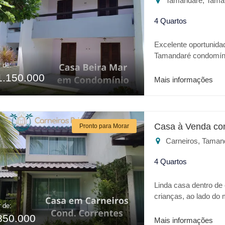
Tamandaré, Tama
4 Quartos
Excelente oportunida
Tamandaré condomíni
r de:
que você procura, um 
1.150.000
Mais informações
Casa à Venda co
Pronto para Morar
Carneiros, Taman
4 Quartos
Linda casa dentro de
crianças, ao lado do
r de:
requinte em acabame
850.000
varanda , sala dois a
Mais informações