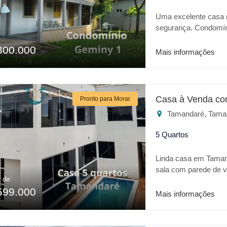
Uma excelente casa 
segurança. Condomín
playground, salão de
300.000
com excelente terren
Mais informações
Casa à Venda co
Pronto para Morar
Tamandaré, Tama
5 Quartos
Linda casa em Tamand
sala com parede de v
r de:
quem procura uma ca
599.000
Mais informações