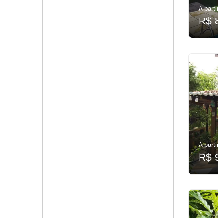
A parti
R$ 
A parti
R$ 