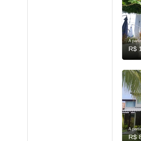
A parti
R$ 
A parti
R$ 