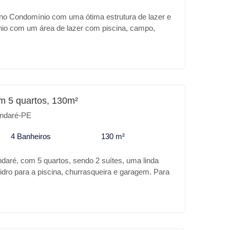
no Condomínio com uma ótima estrutura de lazer e
io com um área de lazer com piscina, campo,
 jogo e belo paisagismo e muito arborizado. Casa
o para fazer uma outra casa ou uma piscina.
m 5 quartos, 130m²
ndaré-PE
4 Banheiros
130 m²
aré, com 5 quartos, sendo 2 suítes, uma linda
idro para a piscina, churrasqueira e garagem. Para
sa para desfrutar bons momentos com a família.