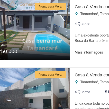
Casa à Venda co
Pronto para Morar
Tamandaré, Tama
4 Quartos
Uma excelente oport
Boca da Barra próxim
r de:
no melhor trecho de
750.000
com 4 quartos, sendo
Mais informações
jardim na frente da c
Casa à Venda co
Pronto para Morar
Tamandaré, Tama
4 Quartos
5 
Linda casa toda no p
no primeiro paviment