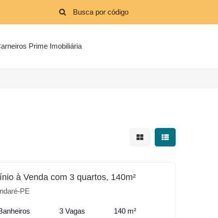
arneiros Prime Imobiliária
Mostrar resultados em 
Mostrar resultad
nio à Venda com 3 quartos, 140m²
ndaré-PE
Banheiros
3 Vagas
140 m²