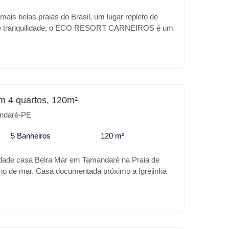
ais belas praias do Brasil, um lugar repleto de
z e tranquilidade, o ECO RESORT CARNEIROS é um
coração desse paraíso, a sua casa de praia com
otel, excelente localização ao lado da famosa
os, e dos belos cartões postais de Carneiros.
erencias do ECO RESORT CARNEIROS: * Piscina
iscina prainha * Hidromassagem * Academia * Salão
urmet * Playground * Restaurante * Salão de festas
m 4 quartos, 120m²
va * Quadra de tênis * 2 Vagas de garagem cobertas
ndaré-PE
u para investimento o ECO RESORT CARNEIROS é
5 Banheiros
120 m²
dade casa Beira Mar em Tamandaré na Praia de
ho de mar. Casa documentada próximo a Igrejinha
om 4 quartos, todos suítes, sala 2 ambientes,
de serviço e área de lazer e vaga de garagem.