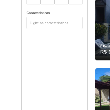
Características
A parti
R$ 