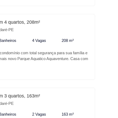
m 4 quartos, 208m²
daré-PE
Banheiros
4 Vagas
208 m²
 condomínio com total segurança para sua família e
 mais novo Parque Aquatico Aquaventure. Casa com
nto, com piscina, espaço gourmet, uma bela
mbientes, 4 quartos sendo 3 suítes.
m 3 quartos, 163m²
daré-PE
Banheiros
2 Vagas
163 m²