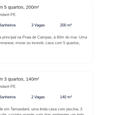
m 5 quartos, 200m²
ndaré-PE
Banheiros
3 Vagas
200 m²
a principal na Praia de Campas, à 60m do mar. Uma
eranear, morar ou investir, casa com 5 quartos,
as, sendo duas no térreo e uma no primeiro
nta com dois lindos terraços, área de serviço e uma
e 3 vagas de garagens. Localizada próximo a
o e do Hotel Baia Branca.
m 3 quartos, 140m²
ndaré-PE
Banheiros
2 Vagas
140 m²
de em Tamandaré, uma linda casa com piscina, 3
uíte, cozinha grande, sala dois ambientes.um belo