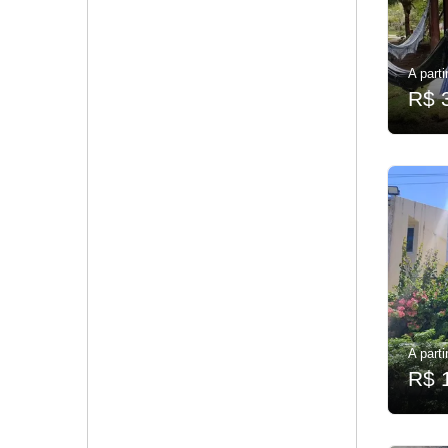
A parti
R$ 
A parti
R$ 