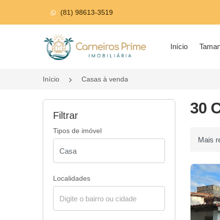
(81) 98613-3519
Página inicial
Início
Tama
Início
Casas à venda
30 
Filtrar
Tipos de imóvel
Ordenar p
Localidades