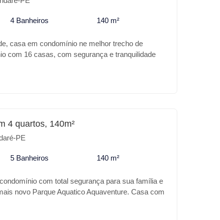
ndaré-PE
4 Banheiros
140 m²
de, casa em condomínio ne melhor trecho de
o com 16 casas, com segurança e tranquilidade
lindo jardim na beira mar. `
m 4 quartos, 140m²
daré-PE
5 Banheiros
140 m²
 condomínio com total segurança para sua família e
 mais novo Parque Aquatico Aquaventure. Casa com
nto, com piscina, espaço gourmet, uma bela
mbientes, 4 suítes.