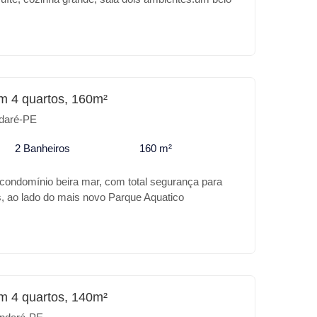
ourmet com churrasqueira, além de um deposito, wc
casa ambos os lados são soltas. Casa documentada
o bancário.
m 4 quartos, 160m²
daré-PE
2 Banheiros
160 m²
 condomínio beira mar, com total segurança para
s, ao lado do mais novo Parque Aquatico
om requinte em acabamento, com piscina, espaço
anda , sala dois ambientes, 4 quartos, terraço e
m 4 quartos, 140m²