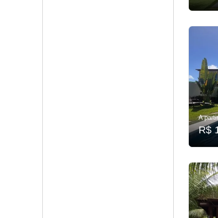
A parti
R$ 