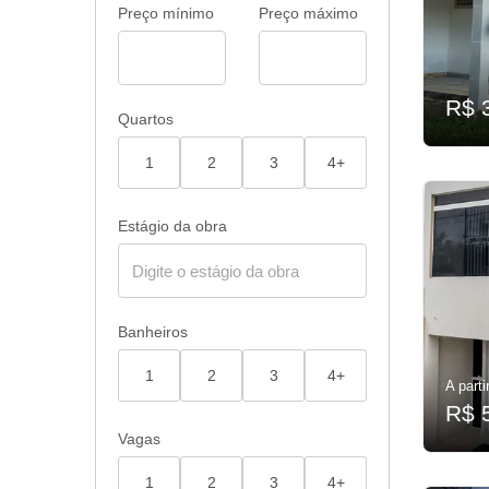
Preço mínimo
Preço máximo
R$ 
Quartos
1
2
3
4+
Estágio da obra
Banheiros
1
2
3
4+
A parti
R$ 
Vagas
1
2
3
4+