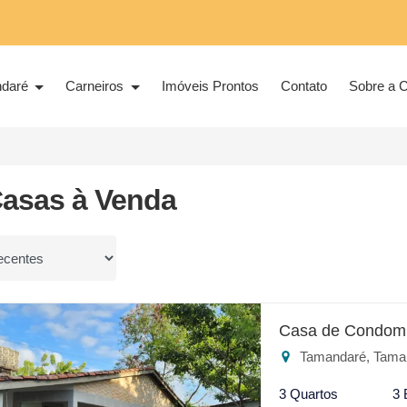
ndaré
Carneiros
Imóveis Prontos
Contato
Sobre a C
Casas à Venda
or
Casa de Condomí
Tamandaré, Tama
3 Quartos
3 