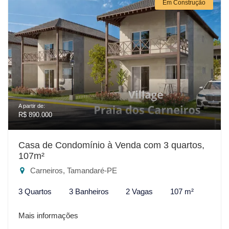
Em Construção
A partir de:
R$ 890.000
Casa de Condomínio à Venda com 3 quartos,
107m²
Carneiros, Tamandaré-PE
3 Quartos
3 Banheiros
2 Vagas
107 m²
Mais informações