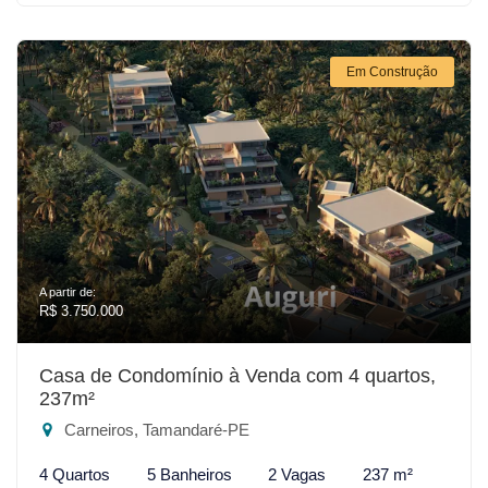
Em Construção
A partir de:
R$ 3.750.000
Casa de Condomínio à Venda com 4 quartos,
237m²
Carneiros, Tamandaré-PE
4 Quartos
5 Banheiros
2 Vagas
237 m²