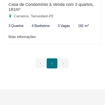
Casa de Condomínio à Venda com 3 quartos,
181m²
Carneiros, Tamandaré-PE
3 Quartos
4 Banheiros
3 Vagas
181 m²
Mais informações
‹
1
›