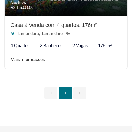
A partir de:
R$ 1.500.000
Casa à Venda com 4 quartos, 176m²
Tamandaré, Tamandaré-PE
4 Quartos
2 Banheiros
2 Vagas
176 m²
Mais informações
‹
1
›