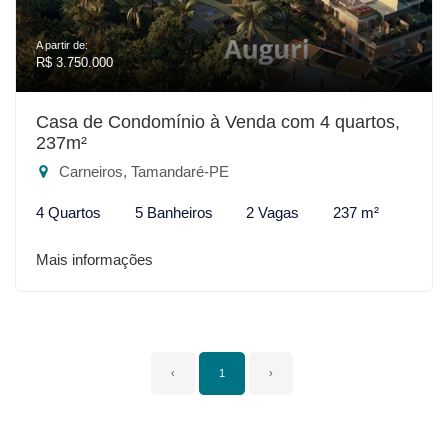
A partir de:
R$ 3.750.000
Casa de Condomínio à Venda com 4 quartos,
237m²
Carneiros, Tamandaré-PE
4 Quartos
5 Banheiros
2 Vagas
237 m²
Mais informações
‹
1
›