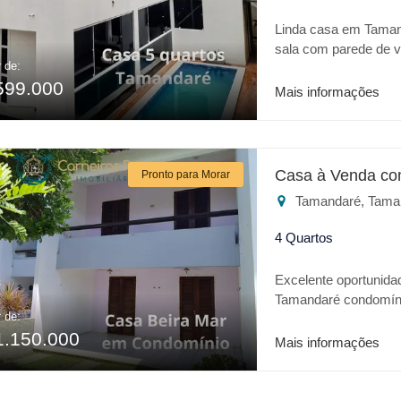
Linda casa em Tamand
sala com parede de v
r de:
quem procura uma ca
599.000
Mais informações
Casa à Venda co
Pronto para Morar
Tamandaré, Tama
4 Quartos
Excelente oportunida
Tamandaré condomíni
r de:
que você procura, um 
1.150.000
Mais informações