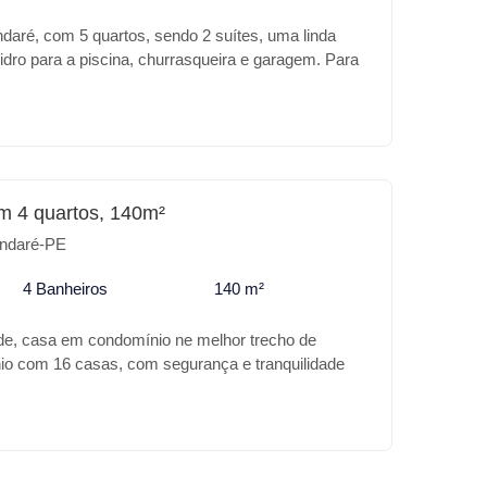
aré, com 5 quartos, sendo 2 suítes, uma linda
idro para a piscina, churrasqueira e garagem. Para
sa para desfrutar bons momentos com a família.
m 4 quartos, 140m²
ndaré-PE
4 Banheiros
140 m²
de, casa em condomínio ne melhor trecho de
o com 16 casas, com segurança e tranquilidade
lindo jardim na beira mar. `