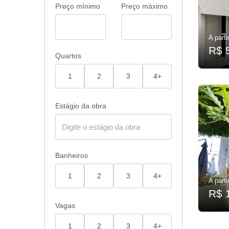
Preço mínimo
Preço máximo
A parti
R$ 
Quartos
1
2
3
4+
Estágio da obra
Banheiros
1
2
3
4+
A parti
R$ 
Vagas
1
2
3
4+