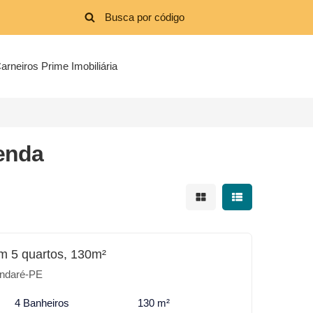
arneiros Prime Imobiliária
enda
Mostrar resultados em 
Mostrar resultad
m 5 quartos, 130m²
ndaré-PE
4 Banheiros
130 m²