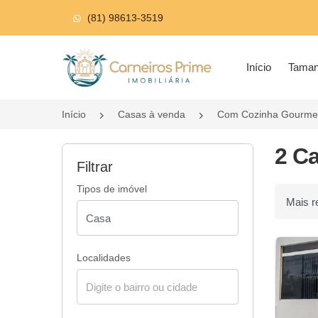
(81) 98613-3519
Página inicial
Início
Tama
Início
Casas à venda
Com Cozinha Gourme
2 C
Filtrar
Tipos de imóvel
Ordenar p
Localidades