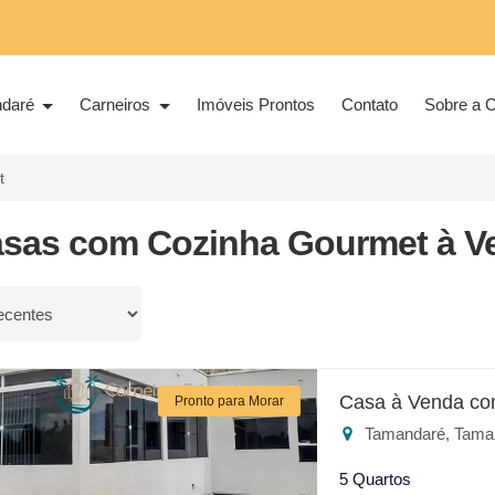
ndaré
Carneiros
Imóveis Prontos
Contato
Sobre a C
t
asas com Cozinha Gourmet à V
or
Casa à Venda co
Pronto para Morar
Tamandaré, Tama
5 Quartos