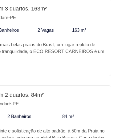
m 3 quartos, 163m²
daré-PE
Banheiros
2 Vagas
163 m²
ais belas praias do Brasil, um lugar repleto de
z e tranquilidade, o ECO RESORT CARNEIROS é um
coração desse paraíso, a sua casa de praia com
otel, excelente localização ao lado da famosa
os, e dos belos cartões postais de Carneiros.
erencias do ECO RESORT CARNEIROS: * Piscina
iscina prainha * Hidromassagem * Academia * Salão
urmet * Playground * Restaurante * Salão de festas
m 2 quartos, 84m²
va * Quadra de tênis * 2 Vagas de garagem cobertas
ndaré-PE
u para investimento o ECO RESORT CARNEIROS é
2 Banheiros
84 m²
te e sofisticação de alto padrão, à 50m da Praia no
andaré, próximo ao Hotel Baia Branca. Casa duplex