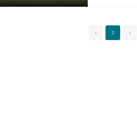
‹
1
›