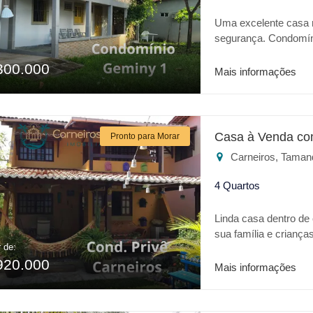
Uma excelente casa 
segurança. Condomín
playground, salão de
300.000
com excelente terren
Mais informações
Casa à Venda co
Pronto para Morar
Carneiros, Taman
4 Quartos
Linda casa dentro de
sua família e criança
r de:
Aquaventure. Casa c
920.000
gourmet, uma bela var
Mais informações
quintal.