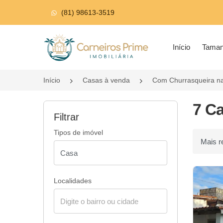
(81) 98613-3519
Página inicial
Início
Tama
Início
Casas à venda
Com Churrasqueira n
7 C
Filtrar
Tipos de imóvel
Ordenar p
Localidades