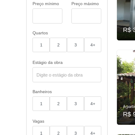
Preço mínimo
Preço máximo
R$ 
Quartos
1
2
3
4+
Estágio da obra
Banheiros
1
2
3
4+
A parti
R$ 
Vagas
1
2
3
4+