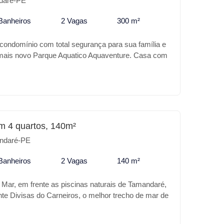
daré-PE
Banheiros
2 Vagas
300 m²
 condomínio com total segurança para sua família e
 mais novo Parque Aquatico Aquaventure. Casa com
o, com piscina adulto e infantil, deck, uma bela
a dois ambientes, com 6 suítes, sendo uma no
ro pavimento e sem contar com um belíssimo lounge
o onde você pode fazer um espaço gourmet,
restigiar um lindo por do sol em família.
m 4 quartos, 140m²
ndaré-PE
Banheiros
2 Vagas
140 m²
 Mar, em frente as piscinas naturais de Tamandaré,
te Divisas do Carneiros, o melhor trecho de mar de
i de uma rua a outra. Uma excelente casa com 4