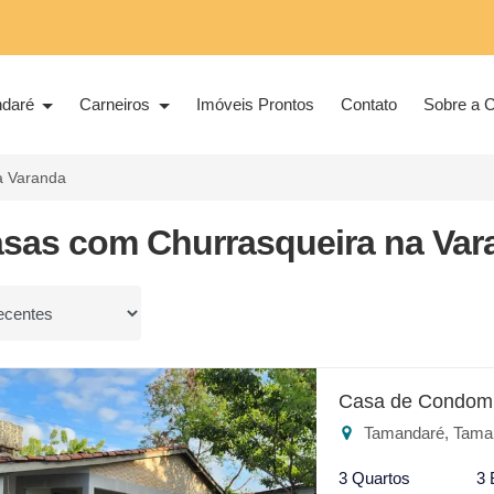
ndaré
Carneiros
Imóveis Prontos
Contato
Sobre a C
a Varanda
asas com Churrasqueira na Var
or
Casa de Condomí
Tamandaré, Tama
3 Quartos
3 