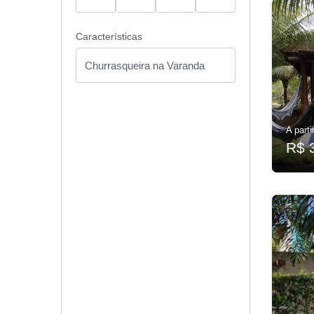
Características
A parti
R$ 