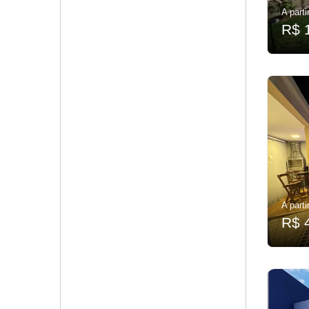
A parti
R$ 
A parti
R$ 