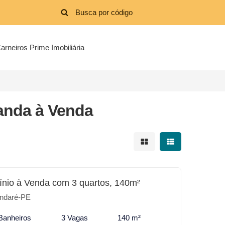
arneiros Prime Imobiliária
anda à Venda
Mostrar resultados em 
Mostrar resultad
nio à Venda com 3 quartos, 140m²
ndaré-PE
Banheiros
3 Vagas
140 m²