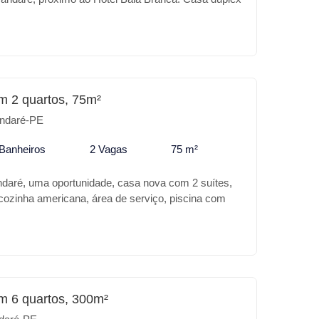
tes, um excelente espaço gourmet integrado a
omatizada, iluminação personalizada, sem falar da
m 2 quartos, 75m²
ndaré-PE
 Banheiros
2 Vagas
75 m²
daré, uma oportunidade, casa nova com 2 suítes,
 cozinha americana, área de serviço, piscina com
urmet. Casa com lindo acabamento, com gesso e
tomático, casa com estrutura pronta para primeiro
 documentada, aceita financiamento bancário.
m 6 quartos, 300m²