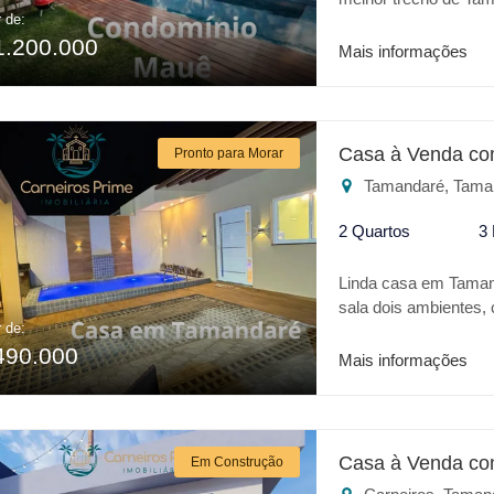
r de:
com sala dois ambien
1.200.000
cozinha, cortinas aut
Mais informações
piscina privativa.
Casa à Venda co
Pronto para Morar
Tamandaré, Tama
2 Quartos
3
Linda casa em Taman
sala dois ambientes,
r de:
cascata e espaço go
490.000
iluminação, portão au
Mais informações
andar e com projeto,
Casa à Venda co
Em Construção