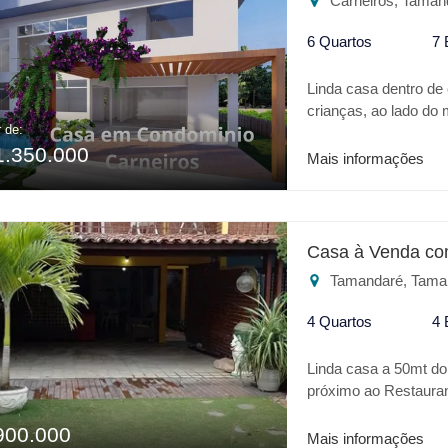
Carneiros, Taman
6 Quartos
7 
Linda casa dentro de
crianças, ao lado do
r de:
requinte em acabament
1.350.000
varanda gourmet, sal
Mais informações
térreo e 5 no primei
no segundo paviment
colocar uma ofurô e p
Casa à Venda co
Tamandaré, Tama
4 Quartos
4 
Linda casa a 50mt do
próximo ao Restauran
Tamandaré, a casa va
900.000
quartos.
Mais informações