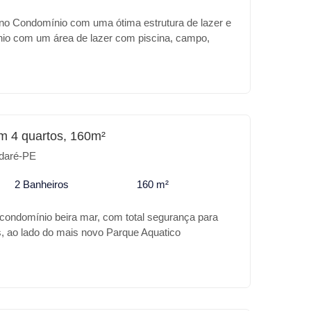
no Condomínio com uma ótima estrutura de lazer e
io com um área de lazer com piscina, campo,
 jogo e belo paisagismo e muito arborizado. Casa
o para fazer uma outra casa ou uma piscina.
m 4 quartos, 160m²
daré-PE
2 Banheiros
160 m²
 condomínio beira mar, com total segurança para
s, ao lado do mais novo Parque Aquatico
om requinte em acabamento, com piscina, espaço
anda , sala dois ambientes, 4 quartos, terraço e