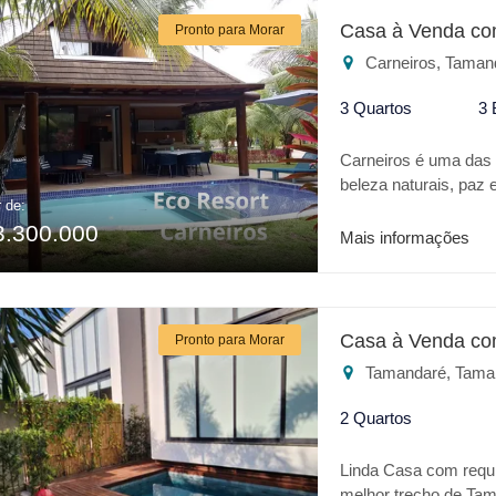
Casa à Venda co
Pronto para Morar
Carneiros, Taman
3 Quartos
3 
Carneiros é uma das m
beleza naturais, pa
r de:
verdadeiro Oásis no 
3.300.000
todo conforto de um h
Mais informações
Igrejinha dos Carneir
Confira alguns dif
adulto e infantil * P
de jogos * Espaço Go
Casa à Venda co
Pronto para Morar
* Quadra poliesporti
Tamandaré, Tama
Para o seu lazer o
o melhor lugar.
2 Quartos
Linda Casa com requin
melhor trecho de Tam