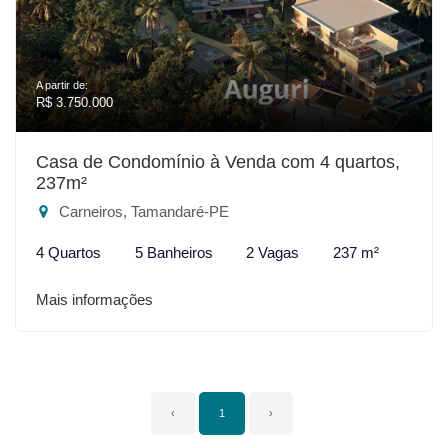
A partir de:
R$ 3.750.000
Casa de Condomínio à Venda com 4 quartos,
237m²
Carneiros, Tamandaré-PE
4 Quartos
5 Banheiros
2 Vagas
237 m²
Mais informações
‹
1
›