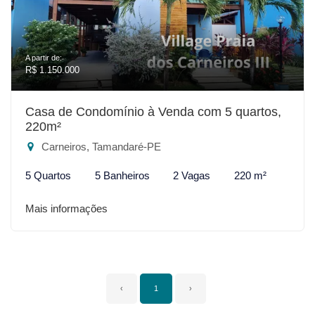
A partir de:
R$ 1.150.000
Casa de Condomínio à Venda com 5 quartos,
220m²
Carneiros, Tamandaré-PE
5 Quartos
5 Banheiros
2 Vagas
220 m²
Mais informações
‹
1
›