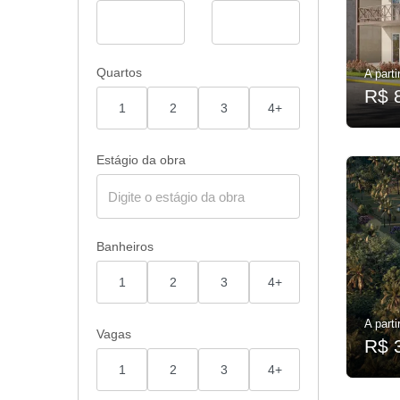
Quartos
A parti
R$ 
1
2
3
4+
Estágio da obra
Banheiros
1
2
3
4+
A parti
Vagas
R$ 
1
2
3
4+