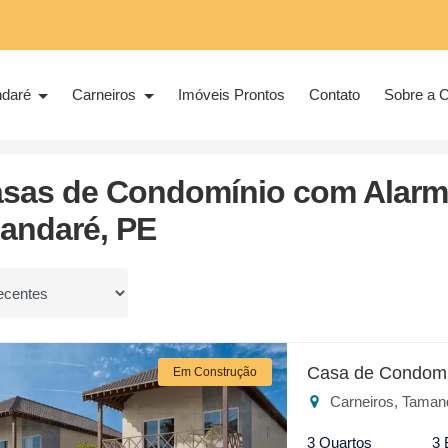
ndaré
Carneiros
Imóveis Prontos
Contato
Sobre a C
daré/PE
Carneiros
Com Alarme
asas de Condomínio com Alarme
andaré, PE
or
Casa de Condomí
Em Construção
Carneiros, Taman
3 Quartos
3 