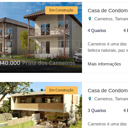
* Brinquenoteca * Wet
zem Para o seu lazer
Casa de Condomí
Em Construção
Carneiros, Taman
4 Quartos
4 
Carneiros é uma das m
beleza naturais, paz
r de:
CARNEIROS V é um ve
940.000
casa de praia com tod
Mais informações
parque aquático Acqu
PRAIA DOS CARNMEIROS
* Espaço Gourmet * 
lazer ou para inve
Casa de Condomí
Em Construção
melhor lugar.
Carneiros, Taman
3 Quartos
4 
Carneiros é uma das m