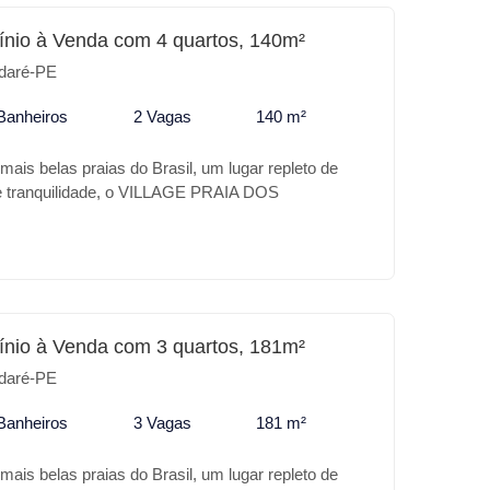
play * Quadra poliesportiva * Beach tênis * Espaço
 ou para investimento o AUGURI é o melhor lugar.
nio à Venda com 4 quartos, 140m²
daré-PE
Banheiros
2 Vagas
140 m²
ais belas praias do Brasil, um lugar repleto de
 e tranquilidade, o VILLAGE PRAIA DOS
rdadeiro Oásis no coração desse paraíso, a sua
o conforto, excelente localização em frente ao
aventura. Confira alguns diferencias do VILLAGE
 V: * Piscina adulto e infantil * Salão de jogos
Playground * Campo * Quadra de tênis Para o seu
stimento o VILLAGE PRAIA DOS CARNEIROS V é o
nio à Venda com 3 quartos, 181m²
daré-PE
Banheiros
3 Vagas
181 m²
ais belas praias do Brasil, um lugar repleto de