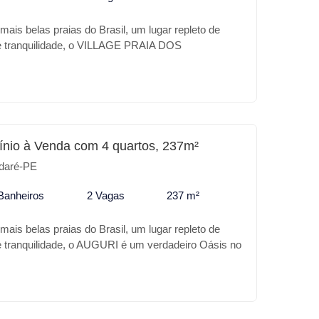
ais belas praias do Brasil, um lugar repleto de
 e tranquilidade, o VILLAGE PRAIA DOS
rdadeiro Oásis no coração desse paraíso, a sua
o conforto, excelente localização em frente ao
aventura. Confira alguns diferencias do VILLAGE
 V: * Piscina adulto e infantil * Salão de jogos
Playground * Campo * Quadra de tênis Para o seu
stimento o VILLAGE PRAIA DOS CARNEIROS V é o
nio à Venda com 4 quartos, 237m²
daré-PE
Banheiros
2 Vagas
237 m²
ais belas praias do Brasil, um lugar repleto de
 e tranquilidade, o AUGURI é um verdadeiro Oásis no
o, a sua casa de praia com todo conforto de um
alização a 200mt do BORA BORA. Confira alguns
: * Beach Club * Piscina adulto e infantil * Gazebo
e jogos * Espaço Gourmet * Pet place * Playground