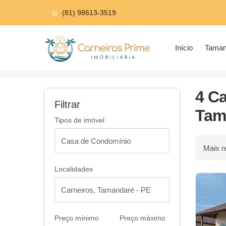
(81) 98613-3519
Página inicial
Início
Tama
Início
Casas de Condomínio à venda
Taman
4 C
Filtrar
Tam
Tipos de imóvel
Ordenar p
Localidades
Preço mínimo
Preço máximo