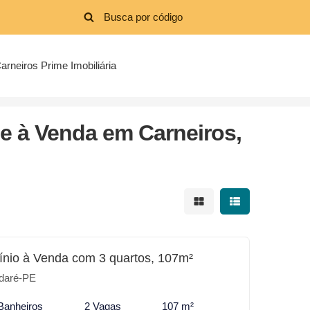
arneiros Prime Imobiliária
 à Venda em Carneiros,
Mostrar resultados em 
Mostrar resultad
nio à Venda com 3 quartos, 107m²
daré-PE
Banheiros
2 Vagas
107 m²