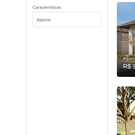
Características
A parti
R$ 