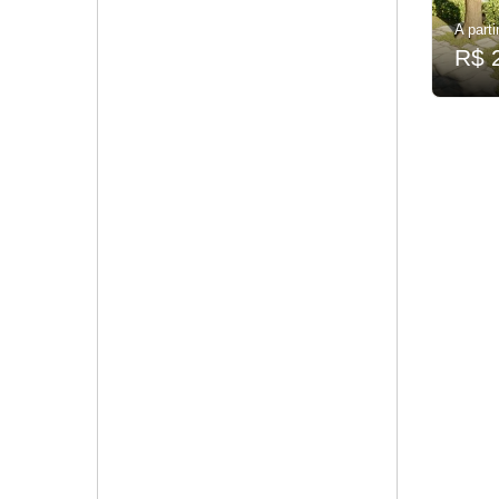
A parti
R$ 