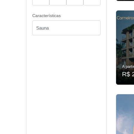
Características
A parti
R$ 