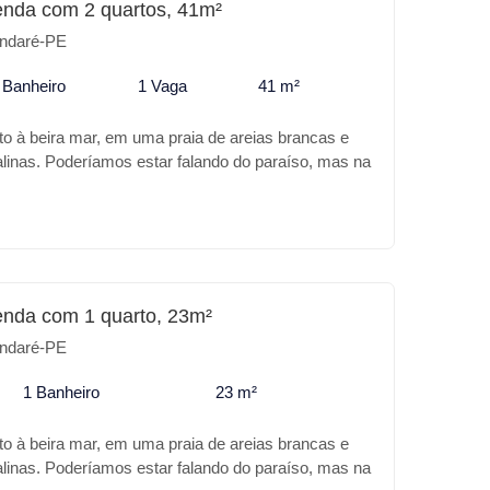
enda com 2 quartos, 41m²
preendimento: * Piscina adulto e infantil * Sauna *
ndaré-PE
rmet * Salão de jogos * Lavanderia * Cooworking *
seu lazer ou para investimento o ONE BEACH
 Banheiro
1 Vaga
41 m²
or lugar.
to à beira mar, em uma praia de areias brancas e
alinas. Poderíamos estar falando do paraíso, mas na
 Praia de Tamandaré. A Carneiros Prime Imobiliária
de melhor no PREAMAR, além da sua excelente
ndimento trás para você: Características do
s áreas de lazer * Piscina com Borda infinita *
edário * Playground * Hidromassagem * Varanda
rmet * Salão de jogos * Winebar * Churrasqueira *
enda com 1 quarto, 23m²
mento Coberto * Carregador para carro elétrico *
ndaré-PE
Para o seu lazer ou para investimento o
 lugar.
1 Banheiro
23 m²
to à beira mar, em uma praia de areias brancas e
alinas. Poderíamos estar falando do paraíso, mas na