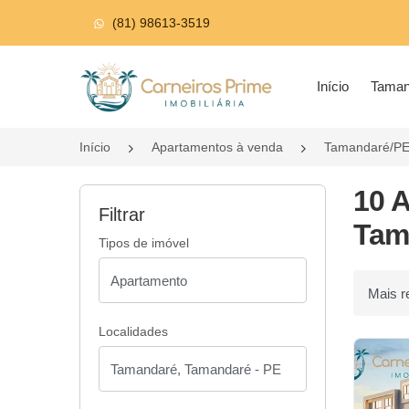
(81) 98613-3519
Página inicial
Início
Tama
Início
Apartamentos à venda
Tamandaré/P
10 
Filtrar
Tam
Tipos de imóvel
Ordenar p
Localidades