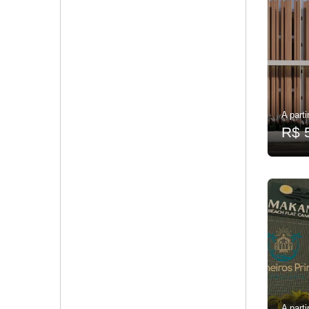
A parti
R$ 
A parti