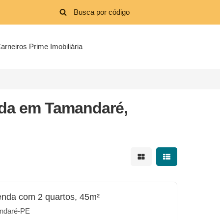
arneiros Prime Imobiliária
da em Tamandaré,
Mostrar resultados em 
Mostrar resultad
enda com 2 quartos, 45m²
ndaré-PE