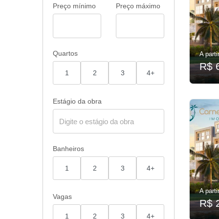
Preço mínimo
Preço máximo
Quartos
A parti
R$ 
1
2
3
4+
Estágio da obra
Banheiros
1
2
3
4+
A parti
Vagas
R$ 
1
2
3
4+