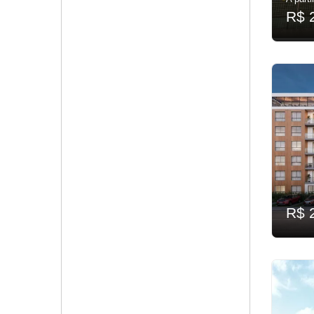
R$ 
R$ 