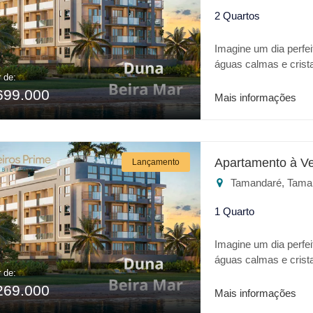
2 Quartos
Imagine um dia perfei
águas calmas e crist
r de:
realidade trata-se da
699.000
apresenta o que há 
Mais informações
excelente localizaçã
do empreendimento: * P
Restaurante * Academ
jogos * Churrasqueira
Apartamento à V
Lançamento
Estacionamento Cober
Tamandaré, Tama
lazer ou para invest
1 Quarto
Imagine um dia perfei
águas calmas e crist
r de:
realidade trata-se da
269.000
apresenta o que há 
Mais informações
excelente localizaçã