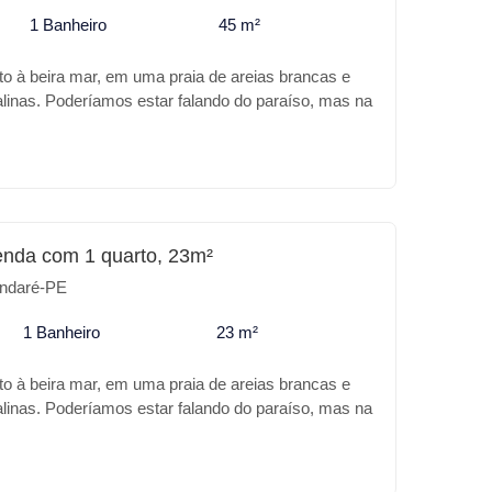
1 Banheiro
45 m²
to à beira mar, em uma praia de areias brancas e
alinas. Poderíamos estar falando do paraíso, mas na
 Praia de Tamandaré. A Carneiros Prime Imobiliária
de melhor no DUNA NEIRA MAR, além da sua
o o empreendimento trás para você: Características
iscina com Borda infinita * Piscina infantil *
ia * Brinquedoteca * Espaço Gourmet * Salão de
 * MiniMarket * Sauna * Lavanderia *
enda com 1 quarto, 23m²
to * Carregador para carro elétrico Para o seu
ndaré-PE
imento o DUNA é o melhor lugar.
1 Banheiro
23 m²
to à beira mar, em uma praia de areias brancas e
alinas. Poderíamos estar falando do paraíso, mas na
 Praia de Tamandaré. A Carneiros Prime Imobiliária
de melhor no DUNA NEIRA MAR, além da sua
o o empreendimento trás para você: Características