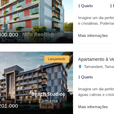
sunset * Mini market 
1 Quarto
1 
MORÊ NATURÊ SPA é 
Imagine um dia perfe
e cristalinas. Poderí
r de:
trata-se da Praia de 
300.000
o que há de melhor 
Mais informações
localização o empree
empreendimento: * Pisc
Brinquenoteca * Espa
Churrasqueira Para 
Apartamento à V
Lançamento
é o melhor lugar.
Tamandaré, Tama
1 Quarto
Imagine um dia perfei
águas calmas e crist
r de:
realidade trata-se da
201.000
apresenta o que há d
Mais informações
Tamandaré, o BEAC