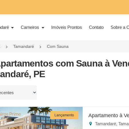
ndaré
Carneiros
Imóveis Prontos
Contato
Sobre a C
E
Tamandaré
Com Sauna
Apartamentos com Sauna à Ven
andaré, PE
or
Apartamento à V
Lançamento
Tamandaré, Tama