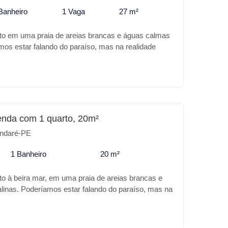
* Pet place Para o seu lazer ou para investimento o
Banheiro
1 Vaga
27 m²
o melhor lugar.
ito em uma praia de areias brancas e águas calmas
amos estar falando do paraíso, mas na realidade
Tamandaré. A Carneiros Prime Imobiliária apresenta
no MILA ROOFTOP, além da sua excelente
ndimento trás para você: Características do
ina com Borda infinita * Piscina infantil *
ço Gourmet * Salão de festas * Winebar *
o seu lazer ou para investimento o MILA ROOFTOP
enda com 1 quarto, 20m²
ndaré-PE
1 Banheiro
20 m²
to à beira mar, em uma praia de areias brancas e
alinas. Poderíamos estar falando do paraíso, mas na
 Praia de Tamandaré. A Carneiros Prime Imobiliária
e melhor e de mais moderno e tecnologia em
H STUDIOS TAMANA além da sua excelente