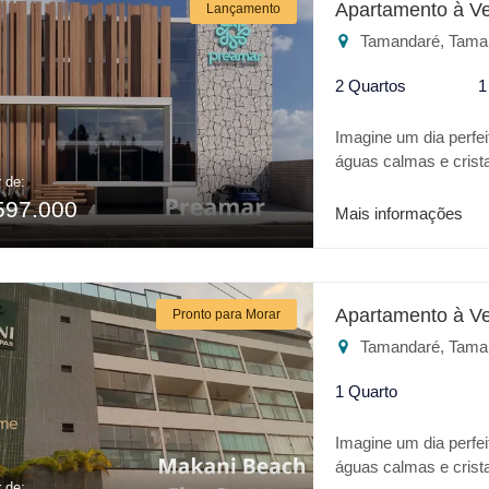
Apartamento à V
Lançamento
Características do em
Tamandaré, Tama
Fitness * Espaço Gou
Mini market Para o 
2 Quartos
1
CARNEIROS é o melh
Imagine um dia perfei
águas calmas e crist
r de:
realidade trata-se da
597.000
apresenta o que há 
Mais informações
localização o empree
empreendimento: * Dua
Piscina infantil * R
Gourmet * Espaço Gou
Apartamento à V
Pronto para Morar
Academia * Estaciona
Tamandaré, Tama
Elevador panorâmico 
PREAMAR é o melhor
1 Quarto
Imagine um dia perfei
águas calmas e crist
r de: