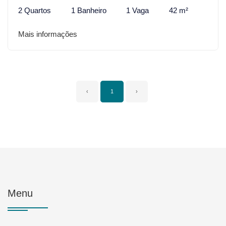
2 Quartos
1 Banheiro
1 Vaga
42 m²
Mais informações
‹
1
›
Menu