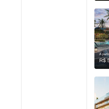
A parti
R$ 