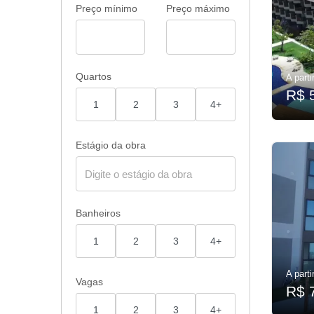
Preço mínimo
Preço máximo
Quartos
A parti
R$ 
1
2
3
4+
Estágio da obra
Banheiros
1
2
3
4+
A parti
Vagas
R$ 
1
2
3
4+