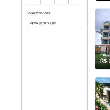
Características
A parti
R$ 