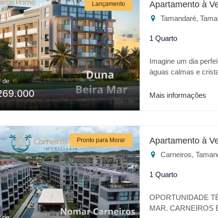
Apartamento à V
Lançamento
Estacionamento Cober
Tamandaré, Tama
lazer ou para invest
1 Quarto
Imagine um dia perfei
águas calmas e crist
r de:
realidade trata-se da
269.000
apresenta o que há 
Mais informações
excelente localizaçã
do empreendimento: * P
Restaurante * Academ
jogos * Churrasqueira
Apartamento à V
Pronto para Morar
Estacionamento Cober
Carneiros, Taman
lazer ou para invest
1 Quarto
OPORTUNIDADE TÉ
MAR. CARNEIROS É
r de: