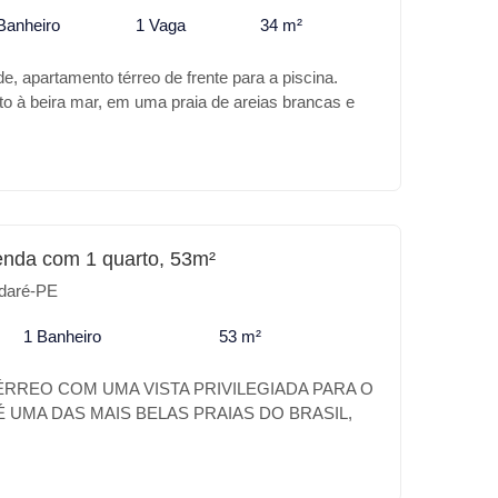
Banheiro
1 Vaga
34 m²
e, apartamento térreo de frente para a piscina.
to à beira mar, em uma praia de areias brancas e
alinas. Poderíamos estar falando do paraíso, mas na
 Praia de Carneiros. A Carneiros Prime Imobiliária
 melhor no Carneiros Atlântico Flats e Resort, além
alização o empreendimento trás para você:
preendimento: * Piscina * Prainha * Piscina infantil
Espaço Gourmet * Salão de jogos * Churrasqueira *
enda com 1 quarto, 53m²
liesportiva Para o seu lazer ou para investimento a
daré-PE
 o melhor lugar.
1 Banheiro
53 m²
RREO COM UMA VISTA PRIVILEGIADA PARA O
 UMA DAS MAIS BELAS PRAIAS DO BRASIL,
O DE BELEZAS NATURAIS, PAZ E
O NOMAR CARNEIROS É UM VERDADEIRO
 DESSE PARAÍSO. A SUA CASA DE PRAIA