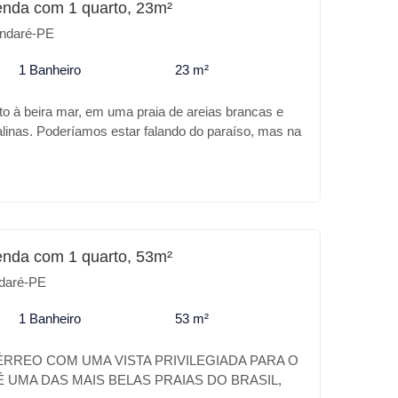
enda com 1 quarto, 23m²
to * Carregador para carro elétrico Para o seu
ndaré-PE
imento o DUNA é o melhor lugar.
1 Banheiro
23 m²
to à beira mar, em uma praia de areias brancas e
alinas. Poderíamos estar falando do paraíso, mas na
 Praia de Tamandaré. A Carneiros Prime Imobiliária
de melhor no DUNA NEIRA MAR, além da sua
o o empreendimento trás para você: Características
iscina com Borda infinita * Piscina infantil *
ia * Brinquedoteca * Espaço Gourmet * Salão de
 * MiniMarket * Sauna * Lavanderia *
enda com 1 quarto, 53m²
to * Carregador para carro elétrico Para o seu
daré-PE
imento o DUNA é o melhor lugar.
1 Banheiro
53 m²
RREO COM UMA VISTA PRIVILEGIADA PARA O
 UMA DAS MAIS BELAS PRAIAS DO BRASIL,