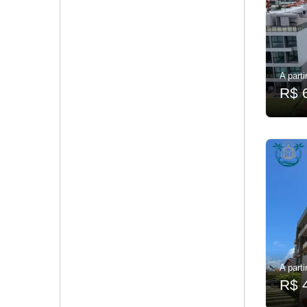
A parti
R$ 
A parti
R$ 