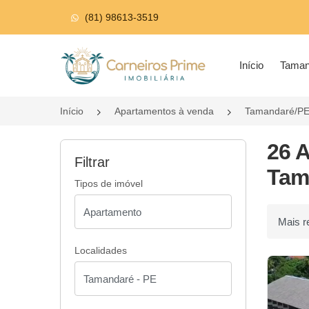
(81) 98613-3519
Página inicial
Início
Tama
Início
Apartamentos à venda
Tamandaré/P
26 
Filtrar
Tam
Tipos de imóvel
Ordenar p
Localidades