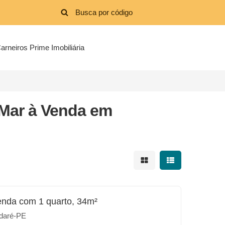
arneiros Prime Imobiliária
 Mar à Venda em
Mostrar resultados em 
Mostrar resultad
enda com 1 quarto, 34m²
daré-PE