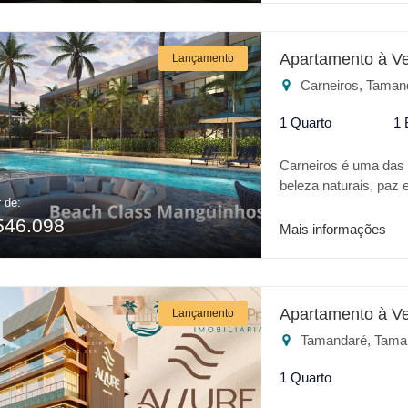
empreendimento: * Pisc
Brinquenoteca * Espa
Churrasqueira Para 
Apartamento à V
Lançamento
é o melhor lugar.
Carneiros, Taman
1 Quarto
1 
Carneiros é uma das m
beleza naturais, p
r de:
um verdadeiro Oásis 
546.098
todo conforto de um h
Mais informações
do Beijupirá e 400mt 
CLASS MANGUINHOS: *
Gazebo * Salão de jo
Brinquedoteca * Spa *
Apartamento à V
Lançamento
Restaurante * Playgr
Tamandaré, Tama
investimento o BEA
1 Quarto