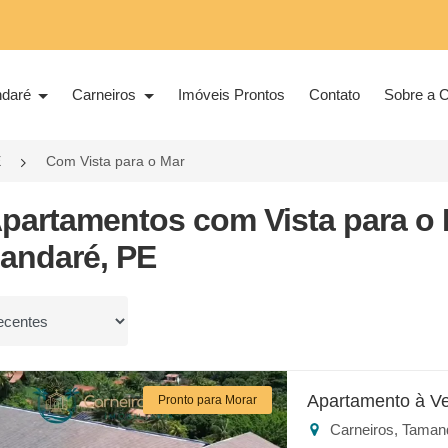
ndaré
Carneiros
Imóveis Prontos
Contato
Sobre a C
E
Com Vista para o Mar
Apartamentos com Vista para o
andaré, PE
or
Apartamento à V
Pronto para Morar
Carneiros, Taman