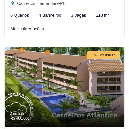
Carneiros, Tamandaré-PE
6 Quartos
4 Banheiros
3 Vagas
218 m²
Mais informações
Em Construção
A partir de:
R$ 480.000