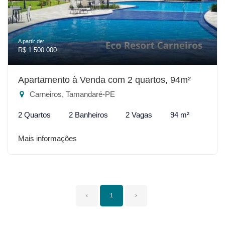
A partir de:
R$ 1.500.000
Apartamento à Venda com 2 quartos, 94m²
Carneiros, Tamandaré-PE
2 Quartos
2 Banheiros
2 Vagas
94 m²
Mais informações
‹
1
›