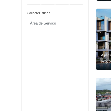
Características
A parti
R$ 