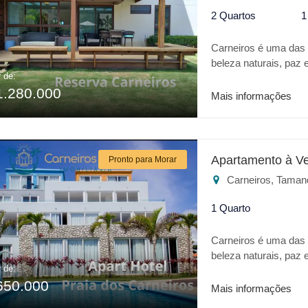
2 Quartos
1
Carneiros é uma das m
beleza naturais, pa
r de:
um verdadeiro Oásis 
1.280.000
todo conforto de um h
Mais informações
Igrejinha dos Carneir
Confira alguns dif
adulto e infantil * A
Playground * Salão de
Apartamento à V
Pronto para Morar
OMO * Vestiário para 
Carneiros, Taman
RESERVA DOS CARNE
1 Quarto
Carneiros é uma das m
beleza naturais, pa
r de:
CARNEIROS é um verd
650.000
casa de praia com tod
Mais informações
Parque Aquático Acqu