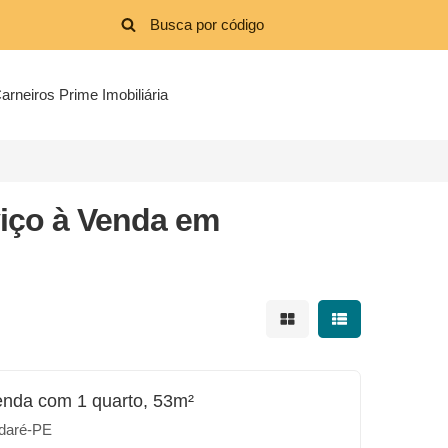
arneiros Prime Imobiliária
iço à Venda em
Mostrar resultados em 
Mostrar resultad
enda com 1 quarto, 53m²
daré-PE