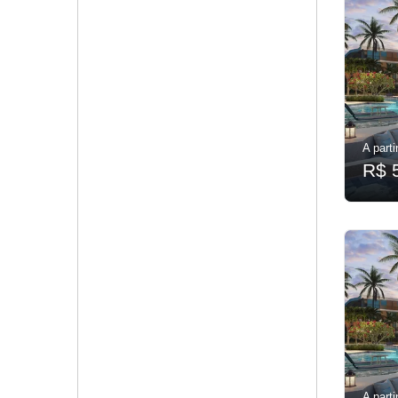
A parti
R$ 
A parti