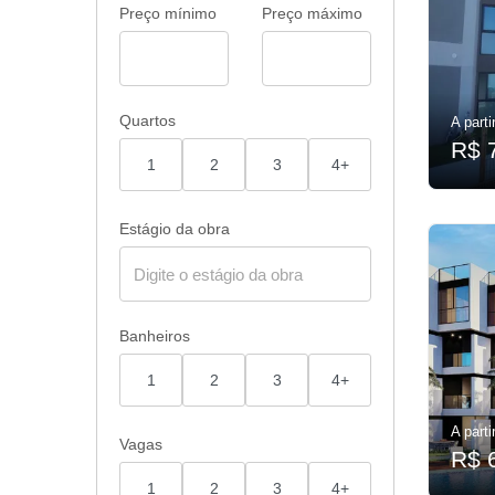
Preço mínimo
Preço máximo
Quartos
A parti
R$ 
1
2
3
4+
Estágio da obra
Banheiros
1
2
3
4+
A parti
Vagas
R$ 
1
2
3
4+