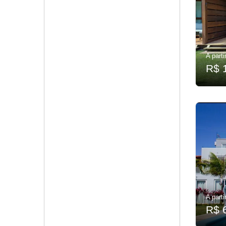
A parti
R$ 
A parti
R$ 