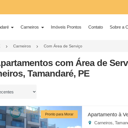
ndaré
Carneiros
Imóveis Prontos
Contato
Sobre a C
E
Carneiros
Com Área de Serviço
Apartamentos com Área de Serv
neiros, Tamandaré, PE
or
Apartamento à V
Pronto para Morar
Carneiros, Taman