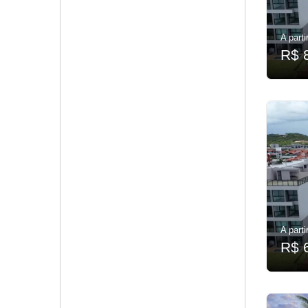
A parti
R$ 
A parti
R$ 