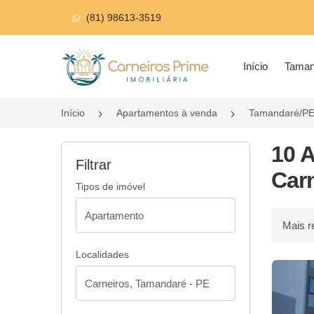
(81) 98613-3519
Página inicial
Início
Tama
Início
Apartamentos à venda
Tamandaré/P
10 
Filtrar
Car
Tipos de imóvel
Ordenar p
Localidades