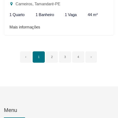
Carneiros, Tamandaré-PE
1 Quarto
1 Banheiro
1 Vaga
44 m²
Mais informações
‹
1
2
3
4
›
Menu