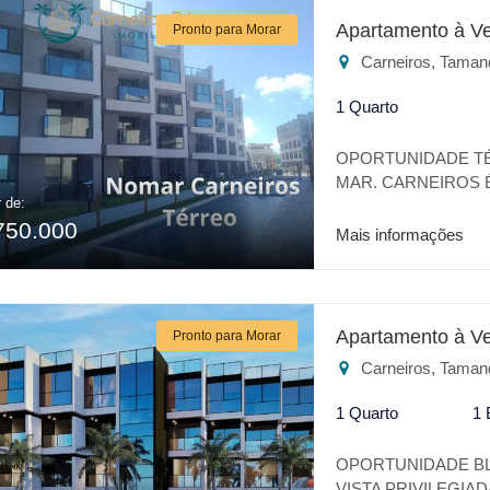
o seu lazer ou para
Apartamento à V
Pronto para Morar
melhor lugar.
Carneiros, Taman
1 Quarto
OPORTUNIDADE TÉ
MAR. CARNEIROS É
r de:
UM LUGAR REPLET
750.000
TRANQUILIDADE. 
Mais informações
OÁSIS NO CORAÇÃO
COM O TODO CON
LOCALIZAÇÃOA 20
CONFIRA ALGUNS 
Apartamento à V
Pronto para Morar
BEIRA MAR * PISCI
Carneiros, Taman
PLACE * UNDER LO
MARKET * BEACH C
1 Quarto
1 
* FITNESS * ÁREA
COBERTO EXCLUSI
OPORTUNIDADE BL
NA SUA ESCOLHA 
VISTA PRIVILEGIA