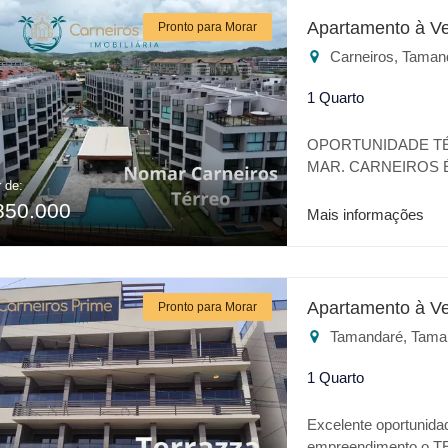
o seu lazer ou para
Apartamento à V
Pronto para Morar
melhor lugar.
Carneiros, Taman
1 Quarto
OPORTUNIDADE TÉ
MAR. CARNEIROS É
r de:
UM LUGAR REPLET
850.000
TRANQUILIDADE. 
Mais informações
OÁSIS NO CORAÇÃO
COM O TODO CON
LOCALIZAÇÃOA 20
CONFIRA ALGUNS 
Apartamento à V
Pronto para Morar
BEIRA MAR * PISCI
Tamandaré, Tama
PLACE * UNDER LO
MARKET * BEACH C
1 Quarto
* FITNESS * ÁREA
COBERTO EXCLUSI
Excelente oportunida
NA SUA ESCOLHA 
empreendimento o 