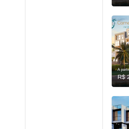
A parti
R$ 