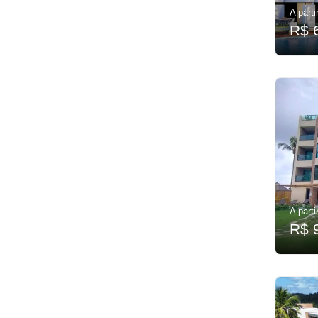
A parti
R$ 
A parti
R$ 