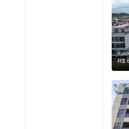
A parti
R$ 