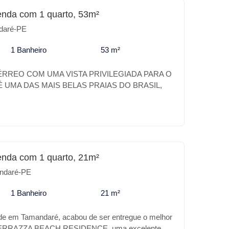
 investimento o MAX CARNEIROS SUÍTES é o
enda com 1 quarto, 53m²
daré-PE
1 Banheiro
53 m²
RREO COM UMA VISTA PRIVILEGIADA PARA O
 UMA DAS MAIS BELAS PRAIAS DO BRASIL,
O DE BELEZAS NATURAIS, PAZ E
O NOMAR CARNEIROS É UM VERDADEIRO
 DESSE PARAÍSO. A SUA CASA DE PRAIA
FORTO DE UM HOTEL. EXCELENTE
0M DO PARQUE AQUATICO ACQUAVENTURE.
DIFERENCIAIS DO NOMAR CARNEIROS *
enda com 1 quarto, 21m²
NA ADULTO E INFATIL * BEACH TENNIS * PET
ndaré-PE
UNGE * PISCINA KIDS * LOUNGE * SELF
LUB * BAR APOIO PISCINA * BRINQUEDOTECA
1 Banheiro
21 m²
 DE CONVIVÊNCIA * ESTACIONAMENTO
VIDADE É TER OS MELHORES DIFERENCIAIS
de em Tamandaré, acabou de ser entregue o melhor
EM CARNEIROS. MELHOR CUSTO BENEFÍCIO
TERRAZZA BEACH RESIDENCE, uma excelente