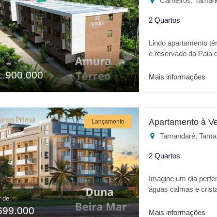
Carneiros, Taman
2 Quartos
Lindo apartamento tér
e reservado da Paia d
em uma praia de arei
1.900.000
Poderíamos estar fala
Mais informações
de Carneiros. A Carne
no Amura Carneiros, 
empreendimento trás 
Piscina adulto * Pisc
Apartamento à V
Lançamento
Espaço Gourmet * Ch
Tamandaré, Tama
Lavanderia Para o seu
é o melhor lugar.
2 Quartos
Imagine um dia perfei
águas calmas e crist
r de:
realidade trata-se da
699.000
apresenta o que há 
Mais informações