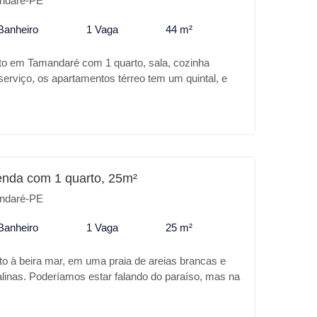
ndaré-PE
Banheiro
1 Vaga
44 m²
to em Tamandaré com 1 quarto, sala, cozinha
erviço, os apartamentos térreo tem um quintal, e
scina e espaço gourmet.
enda com 1 quarto, 25m²
ndaré-PE
Banheiro
1 Vaga
25 m²
to à beira mar, em uma praia de areias brancas e
alinas. Poderíamos estar falando do paraíso, mas na
 Praia de Tamandaré. A Carneiros Prime Imobiliária
 de melhor em Tamandaré, o PALM BEACH