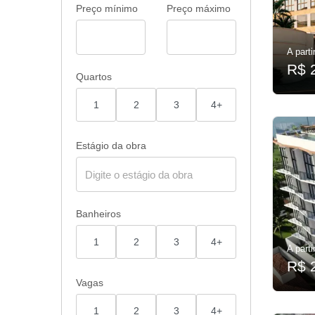
Preço mínimo
Preço máximo
A parti
R$ 
Quartos
1
2
3
4+
Estágio da obra
Banheiros
1
2
3
4+
A parti
R$ 
Vagas
1
2
3
4+