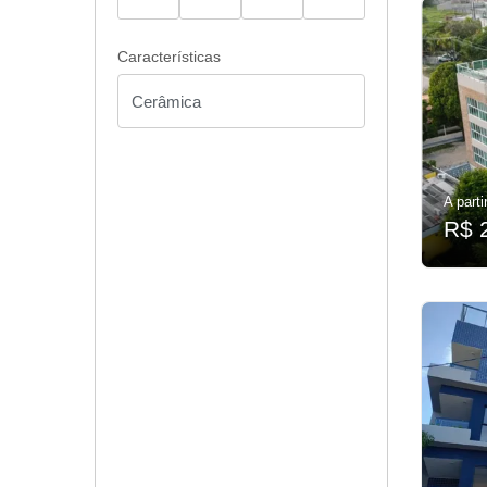
Características
A parti
R$ 