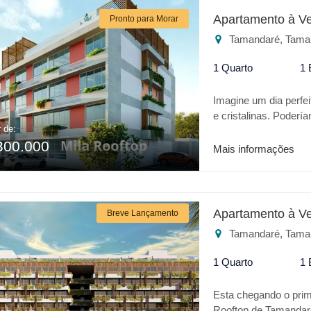
o seu lazer ou par
Apartamento à V
Pronto para Morar
melhor lugar.
Tamandaré, Tama
1 Quarto
1 
Imagine um dia perfe
e cristalinas. Poderí
r de:
trata-se da Praia de 
300.000
o que há de melhor 
Mais informações
localização o empree
empreendimento: * Pisc
Brinquenoteca * Espa
Churrasqueira Para 
Apartamento à V
Breve Lançamento
é o melhor lugar.
Tamandaré, Tama
1 Quarto
1 
Esta chegando o pri
Rooftop de Tamandar