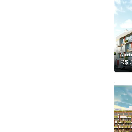
A parti
R$ 