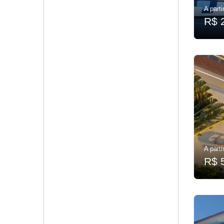
A parti
R$ 
A parti
R$ 