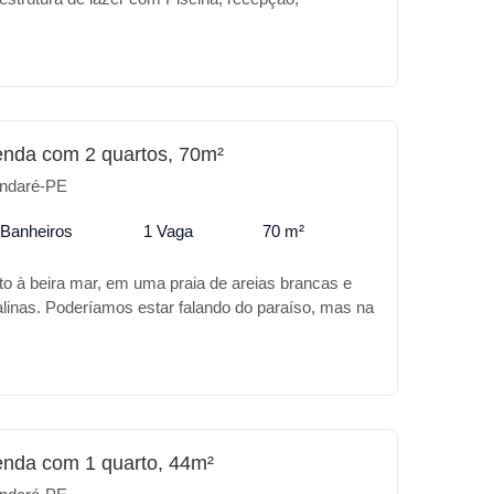
 Rooftop com vista para o mar.
enda com 2 quartos, 70m²
ndaré-PE
 Banheiros
1 Vaga
70 m²
to à beira mar, em uma praia de areias brancas e
alinas. Poderíamos estar falando do paraíso, mas na
 Praia de Tamandaré. A Carneiros Prime Imobiliária
 de melhor em Tamandaré, o GREEN SEA
ua excelente localização o empreendimento trás
sticas do empreendimento: * Um lindo Rooftop *
rmet * Churrasqueira Para o seu lazer ou para
EN SEA RESIDENCE é o melhor lugar.
enda com 1 quarto, 44m²