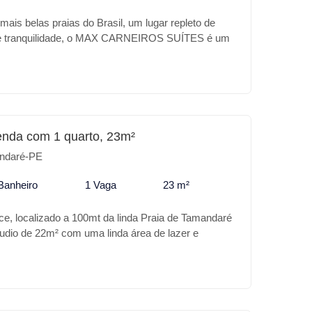
ais belas praias do Brasil, um lugar repleto de
z e tranquilidade, o MAX CARNEIROS SUÍTES é um
coração desse paraíso, a sua casa de praia com
otel, excelente localização a 300mt do Parque
ra, Confira alguns diferencias do MAX CARNEIROS
ulto e infantil * Hidromassagem * Academia * Salão
urmet * Playground * Brinquenoteca * Rooftop Para
 investimento o MAX CARNEIROS SUÍTES é o
enda com 1 quarto, 23m²
ndaré-PE
Banheiro
1 Vaga
23 m²
e, localizado a 100mt da linda Praia de Tamandaré
dio de 22m² com uma linda área de lazer e
emienterrado, temos planos de pagamento também
tora em 60 meses. Características do
cina * Área Gourmet * Piscina adulto e infantil *
 de Jogos * Espaço Fitness * Loja de conveniência
 Seu empreendimento de Tamandaré para seu lazer