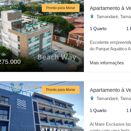
ou para investimento,
Apartamento à V
Pronto para Morar
Tamandaré, Tama
1 Quarto
1 
Excelente empreendi
do Parque Aquático A
r de:
infantil, espaço gour
275.000
Mais informações
Apartamento à V
Pronto para Morar
Tamandaré, Tama
1 Quarto
1 
Al Mare Exclusive lo
conta com uma linda 