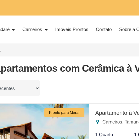
ndaré
Carneiros
Imóveis Prontos
Contato
Sobre a C
a
Apartamentos com Cerâmica à 
or
Apartamento à V
Pronto para Morar
Carneiros, Taman
1 Quarto
1 