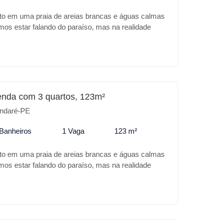
ito em uma praia de areias brancas e águas calmas
amos estar falando do paraíso, mas na realidade
Tamandaré. A Carneiros Prime Imobiliária apresenta
UNDADE, um apartamento com 153m² todo
r, localizado no melhor trecho e mais valorizado
tamento com 3 quartos, sendo uma suíte e
gada completa, sala dois ambientes, cozinha e
 grande varanda aproximadamente 15m² e com 3
enda com 3 quartos, 123m²
bertas.
ndaré-PE
 Banheiros
1 Vaga
123 m²
ito em uma praia de areias brancas e águas calmas
amos estar falando do paraíso, mas na realidade
Tamandaré. A Carneiros Prime Imobiliária apresenta
r no TAORMINA BEACH RESIDENCE, além da sua
 a beira mar, o empreendimento trás para você:
reendimento: * Piscina adulto * Piscina infantil *
a Gourmet * Espaço Gourmet * Churrasqueira Para