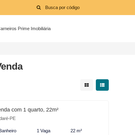
arneiros Prime Imobiliária
Venda
Mostrar resultados em 
Mostrar resultad
enda com 1 quarto, 22m²
daré-PE
Banheiro
1 Vaga
22 m²