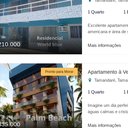
Tamandaré, Tama
1 Quarto
1 
Excelente apartamen
americana e área de s
r de:
área de lazer com pi
210.000
Mais informações
Apartamento à V
Pronto para Morar
Tamandaré, Tama
1 Quarto
1 
Imagine um dia perfei
águas calmas e crist
r de:
realidade trata-se da
335.000
apresenta o que há
Mais informações