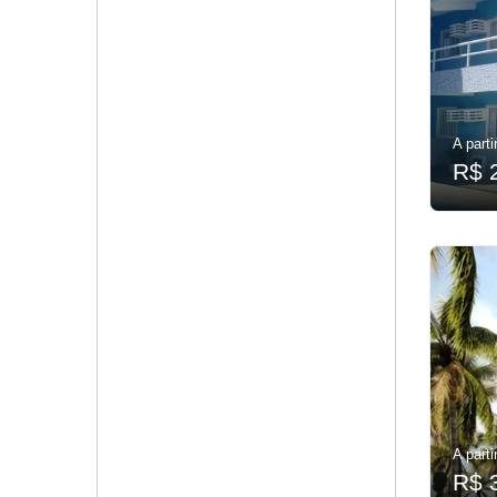
A parti
R$ 
A parti
R$ 