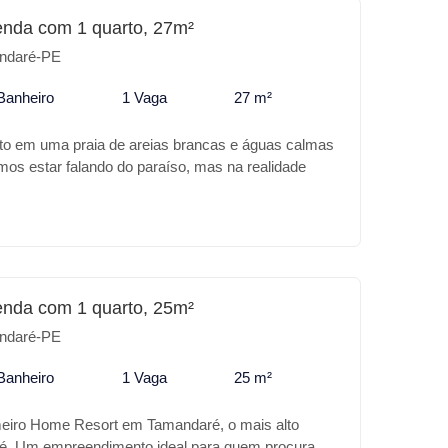
a investimento o TAORMINA BEACH RESIDENCE é o
enda com 1 quarto, 27m²
ndaré-PE
Banheiro
1 Vaga
27 m²
ito em uma praia de areias brancas e águas calmas
amos estar falando do paraíso, mas na realidade
Tamandaré. A Carneiros Prime Imobiliária apresenta
no MILA ROOFTOP, além da sua excelente
ndimento trás para você: Características do
ina com Borda infinita * Piscina infantil *
ço Gourmet * Salão de festas * Winebar *
o seu lazer ou para investimento o MILA ROOFTOP
enda com 1 quarto, 25m²
ndaré-PE
Banheiro
1 Vaga
25 m²
meiro Home Resort em Tamandaré, o mais alto
é. Um empreendimento ideal para quem procura