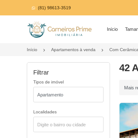
(81) 98613-3519
Página inicial
Início
Tama
Início
Apartamentos à venda
Com Cerâmic
42 
Filtrar
Tipos de imóvel
Ordenar p
Localidades