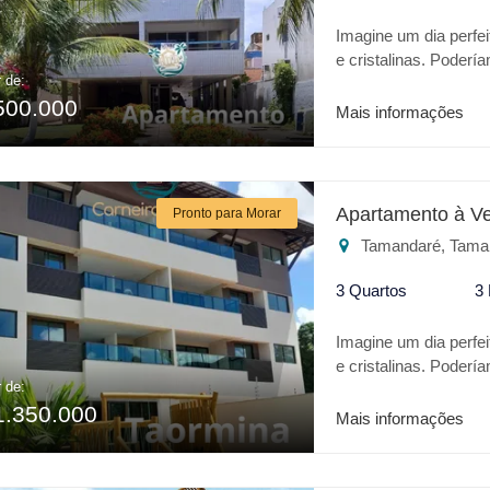
Imagine um dia perfe
e cristalinas. Poderí
r de:
trata-se da Praia de 
500.000
uma GRANDE OPORT
Mais informações
mobiliado à 60m do ma
de Tamandaré. A apar
dependência de empre
copa e sem falar da
Apartamento à V
Pronto para Morar
vagas de garagem co
Tamandaré, Tama
3 Quartos
3
Imagine um dia perfe
e cristalinas. Poderí
r de:
trata-se da Praia de 
1.350.000
o que há de melho
Mais informações
excelente localização
Características do emp
Playground * Varand