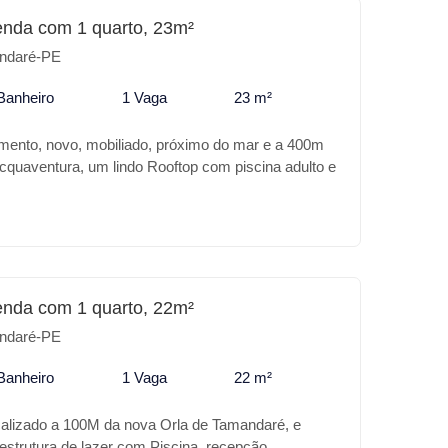
enda com 1 quarto, 23m²
ndaré-PE
Banheiro
1 Vaga
23 m²
mento, novo, mobiliado, próximo do mar e a 400m
cquaventura, um lindo Rooftop com piscina adulto e
met, lounge e churrasqueira.
enda com 1 quarto, 22m²
ndaré-PE
Banheiro
1 Vaga
22 m²
calizado a 100M da nova Orla de Tamandaré, e
estrutura de lazer com Piscina, recepção,