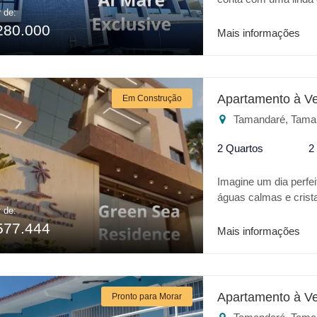
r de:
lavanderia e um lindo
280.000
Mais informações
Apartamento à V
Em Construção
Tamandaré, Tama
2 Quartos
2
Imagine um dia perfei
águas calmas e crist
r de:
realidade trata-se da
577.444
apresenta o que há
Mais informações
RESIDENCE além da s
para você: Caracterí
Piscina * Espaço Gou
investimento o GRE
Apartamento à V
Pronto para Morar