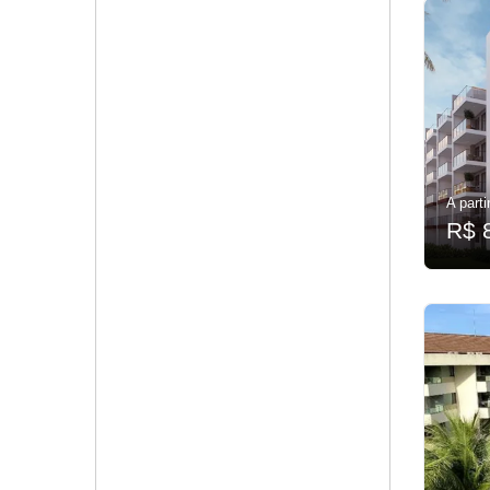
A parti
R$ 