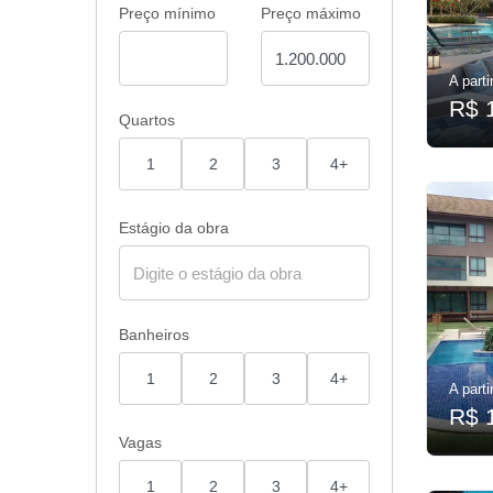
Preço mínimo
Preço máximo
A parti
R$ 
Quartos
1
2
3
4+
Estágio da obra
Banheiros
1
2
3
4+
A parti
R$ 
Vagas
1
2
3
4+