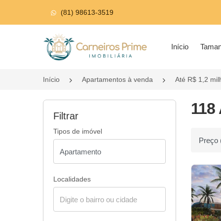
(81) 98613-3519
Página inicial
Início
Tama
Início
Apartamentos à venda
Até R$ 1,2 mi
118 
Filtrar
Tipos de imóvel
Ordenar p
Localidades