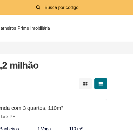
arneiros Prime Imobiliária
,2 milhão
Mostrar resultados em 
Mostrar resultad
enda com 3 quartos, 110m²
daré-PE
 Banheiros
1 Vaga
110 m²