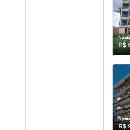
A parti
R$ 
A parti
R$ 