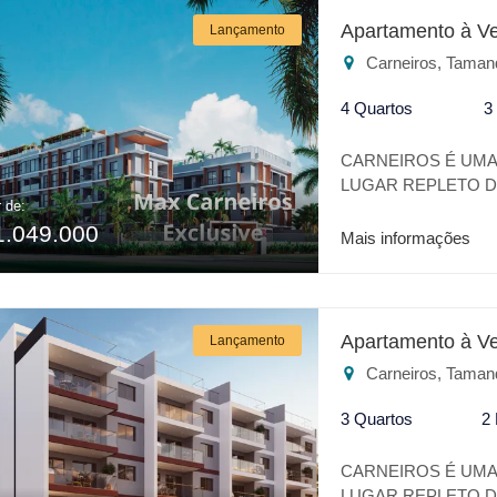
Playground * Salão de
Apartamento à V
Lançamento
OMO * Vestiário para 
Carneiros, Taman
RESERVA DOS CARNE
4 Quartos
3
CARNEIROS É UMA 
LUGAR REPLETO DE
r de:
TRANQUILIDADE. 
1.049.000
VERDADEIRO OÁSI
Mais informações
DE PRAIA COM O 
LOCALIZAÇÃO A 25
ACQUAVENTURE. C
CARNEIROS EXCLUS
Apartamento à V
Lançamento
TENNIS * PET PLAC
Carneiros, Taman
LOUNGE * SELF MA
APOIO PISCINA * 
3 Quartos
2
BRINQUEDOTECA * 
EXCLUSIVIDADE É
CARNEIROS É UMA 
ESCOLHA EM CARN
LUGAR REPLETO DE