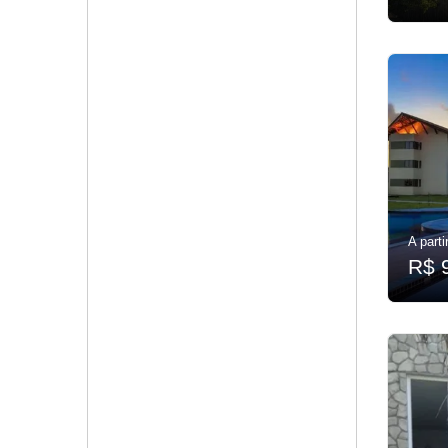
A parti
R$ 