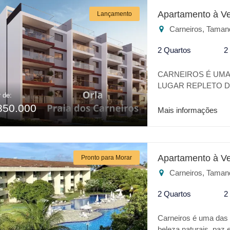
BOULEVARD CARNEI
Apartamento à V
Lançamento
PISCINA KIDS * LO
Carneiros, Taman
SAUNA * BRINQUED
CAMPO EXCLUSIVI
2 Quartos
2
SUA ESCOLHA EM 
REGIÃO APARTAME
CARNEIROS É UMA 
BELISSÍMO ROOFT
LUGAR REPLETO DE
CONFORTO DE HO
r de:
TRANQUILIDADE. 
850.000
VERDADEIRO OÁSI
Mais informações
DE PRAIA COM O 
LOCALIZAÇÃOA BE
ACQUAVENTURE. C
PRAIA DOS CARNEIR
Apartamento à V
Pronto para Morar
TENNIS * BEACH C
Carneiros, Taman
KIDS * LOUNGE * S
PISCINA * SAUNA 
2 Quartos
2
DE CONVIVÊNCIA *
MELHORES DIFERE
Carneiros é uma das m
MELHOR CUSTO BE
beleza naturais, pa