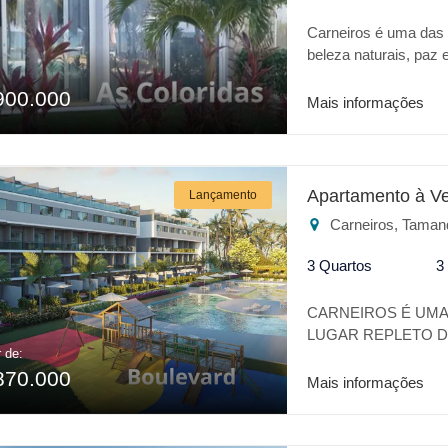
Carneiros é uma das m
beleza naturais, paz
Oásis no coração des
900.000
excelente localizaçã
Mais informações
Apartamento térreo de
Confira alguns difere
Lavanderia Para o s
melhor lugar.
Apartamento à V
Lançamento
Carneiros, Taman
3 Quartos
3
CARNEIROS É UMA 
LUGAR REPLETO DE
r de:
TRANQUILIDADE. 
870.000
OÁSIS NO CORAÇÃO
Mais informações
COM O TODO CON
LOCALIZAÇÃOA AO
ACQUAVENTURE. C