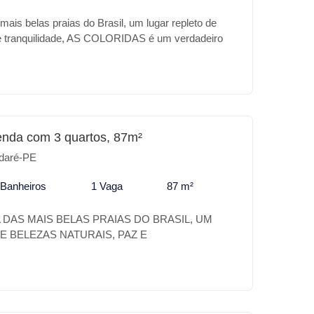
ais belas praias do Brasil, um lugar repleto de
 e tranquilidade, AS COLORIDAS é um verdadeiro
se paraíso, a sua casa de praia com todo conforto,
o a 400mt do Parque Aquático Acquavetnura.
 frente para Mar, com um jardim garden privativo.
ncias AS COLORIDAS * Piscina adulto e infantil *
eu lazer ou para investimento AS POLORIDAS é o
enda com 3 quartos, 87m²
daré-PE
 Banheiros
1 Vaga
87 m²
DAS MAIS BELAS PRAIAS DO BRASIL, UM
 BELEZAS NATURAIS, PAZ E
O BOULEVARD CARNEIROS É UM VERDADEIRO
 DESSE PARAÍSO. A SUA CASA DE PRAIA
FORTO DE UM HOTEL. EXCELENTE
 LADO DO PARQUE AQUATICO
ONFIRA ALGUNS DIFERENCIAIS DO